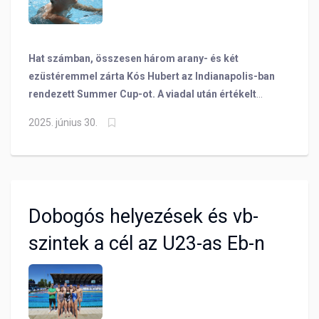
Hat számban, összesen három arany- és két
ezüstéremmel zárta Kós Hubert az Indianapolis-ban
rendezett Summer Cup-ot. A viadal után értékelt
olimpiai bajnok úszónk, aki elmondta, hogy bár
2025. június 30.
munkából jött, mégis jól sikerült számára a verseny,
ami biztató a vb előtt.
Dobogós helyezések és vb-
szintek a cél az U23-as Eb-n