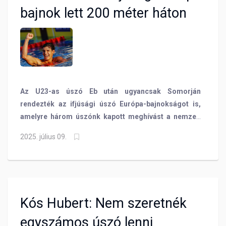
bajnok lett 200 méter háton
Az U23-as úszó Eb után ugyancsak Somorján
rendezték az ifjúsági úszó Európa-bajnokságot is,
amelyre három úszónk kapott meghívást a nemzeti
csapatba. Zámbori Hanna 100 és 200 méter mellen,
2025. július 09.
Bagi Zoltán 50 méter pillangón, Rácz Zsombor pedig
100 és 200 méter háton képviselte a magyar színeket.
Sportolóink remekül helyt álltak a kontinenstornán,
Rácz Zsombor szerezte a magyar csapat két
aranyérme közül az egyiket, a 200 méter hát
Kós Hubert: Nem szeretnék
döntőjében!
egyszámos úszó lenni