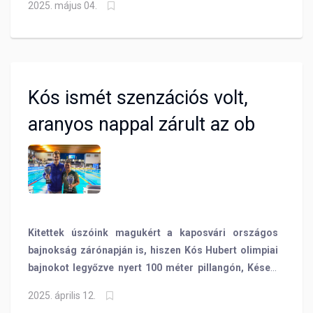
2025. május 04.
on és 200-on is első lett.
Kós ismét szenzációs volt,
aranyos nappal zárult az ob
Kitettek úszóink magukért a kaposvári országos
bajnokság zárónapján is, hiszen Kós Hubert olimpiai
bajnokot legyőzve nyert 100 méter pillangón, Késely
Ajna vb-szintet úszva diadalmaskodott 800 gyorson,
2025. április 12.
de további aranyaknak is örülhettünk!