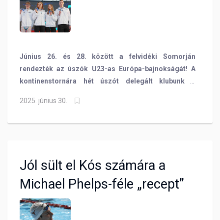
Június 26. és 28. között a felvidéki Somorján
rendezték az úszók U23-as Európa-bajnokságát! A
kontinenstornára hét úszót delegált klubunk a
magyar csapatba, akik közül Pádár Nikolett, Török
2025. június 30.
Dominik és Mészáros Dániel Európa-bajnokként
térhetett haza. Nincs megállás azonban az
úszósportban, hamarosan kezdetét veszi az ifjúsági
Eb is, amelynek a helyszíne szintén Somorja lesz! A
BVSC úszóinak edzője, Nagy Péter is elmondta
Jól sült el Kós számára a
gondolatait a versenyek kapcsán!
Michael Phelps-féle „recept”