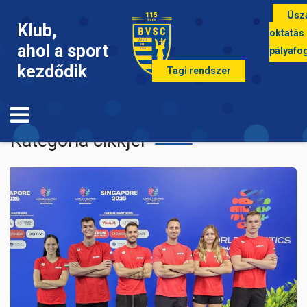
Úsz
Klub,
oktatás
ahol a sport
pályafo
kezdődik
Tagi rendszer
Úszás
Kategória cikkjei