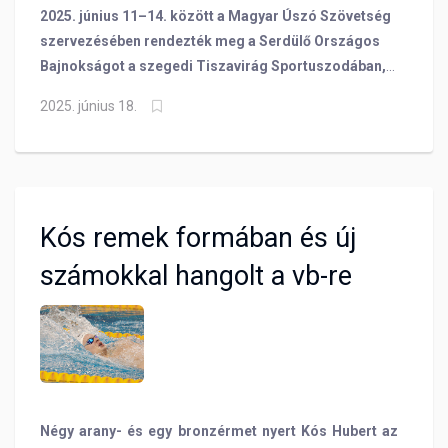
2025. június 11–14. között a Magyar Úszó Szövetség
szervezésében rendezték meg a Serdülő Országos
Bajnokságot a szegedi Tiszavirág Sportuszodában,
amelyen a BVSC úszói összesen 7 arany-, 5 ezüst- és
2025. június 18.
5 bronzérmet szereztek, ezzel az éremtáblázat élén,
a legeredményesebb klubként zártuk a viadalt.
Kós remek formában és új
számokkal hangolt a vb-re
Négy arany- és egy bronzérmet nyert Kós Hubert az