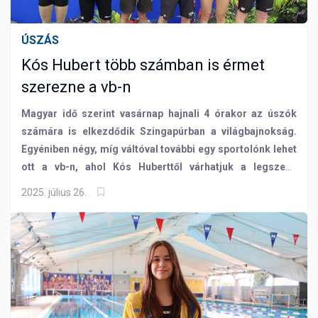
ÚSZÁS
Kós Hubert több számban is érmet
szerezne a vb-n
Magyar idő szerint vasárnap hajnali 4 órakor az úszók
számára is elkezdődik Szingapúrban a világbajnokság.
Egyéniben négy, míg váltóval további egy sportolónk lehet
ott a vb-n, ahol Kós Huberttől várhatjuk a legszebb
eredményeket!
2025. július 26.