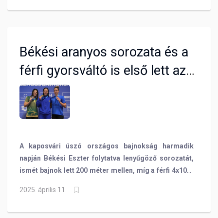
Békési aranyos sorozata és a
férfi gyorsváltó is első lett az
ob-n
A kaposvári úszó országos bajnokság harmadik
napján Békési Eszter folytatva lenyűgöző sorozatát,
ismét bajnok lett 200 méter mellen, míg a férfi 4x100-
as gyorsváltó sem talált legyőzőre!
2025. április 11.