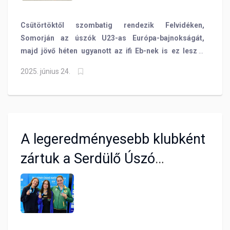
Csütörtöktől szombatig rendezik Felvidéken,
Somorján az úszók U23-as Európa-bajnokságát,
majd jövő héten ugyanott az ifi Eb-nek is ez lesz a
helyszíne. Szakosztályvezetőnket, Nagy Pétert
2025. június 24.
kéredztük az esélyekről és elvárásokról, aki bízik
benne, hogy az 5 fős szingapúri vb-csapatunk még
bővülni fog.
A legeredményesebb klubként
zártuk a Serdülő Úszó
Országos Bajnokságot