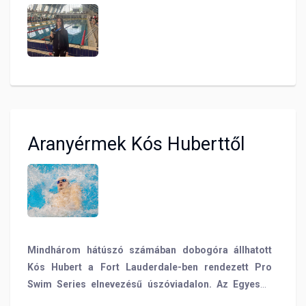
Aranyérmek Kós Huberttől
Mindhárom hátúszó számában dobogóra állhatott
Kós Hubert a Fort Lauderdale-ben rendezett Pro
Swim Series elnevezésű úszóviadalon. Az Egyesült
Államokban készülő olimpiai bajnokunk ráadásul 100-