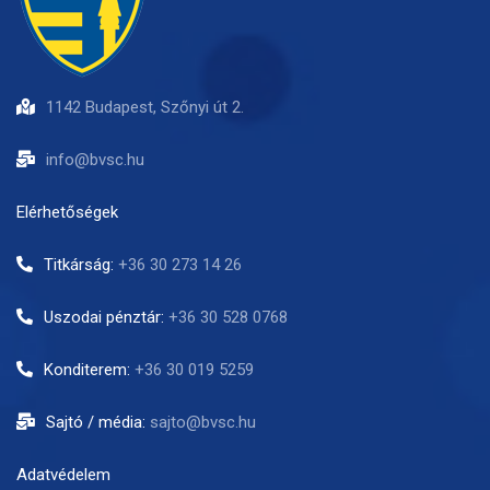
1142 Budapest, Szőnyi út 2.
info@bvsc.hu
Elérhetőségek
Titkárság:
+36 30 273 14 26
Uszodai pénztár:
+36 30 528 0768
Konditerem:
+36 30 019 5259
Sajtó / média:
sajto@bvsc.hu
Adatvédelem