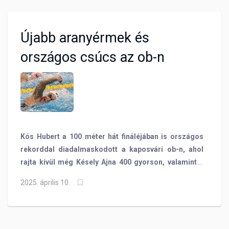
Újabb aranyérmek és
országos csúcs az ob-n
Kós Hubert a 100 méter hát fináléjában is országos
rekorddal diadalmaskodott a kaposvári ob-n, ahol
rajta kívül még Késely Ajna 400 gyorson, valamint a
4x100-as férfi vegyes váltó is aranyérmes lett!
2025. április 10.