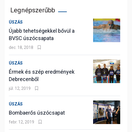
Legnépszerűbb
ÚSZÁS
Újabb tehetségekkel bővül a
BVSC úszócsapata
dec. 18, 2018
ÚSZÁS
Érmek és szép eredmények
Debrecenből
júl. 12, 2019
ÚSZÁS
Bombaerős úszócsapat
febr. 12, 2019