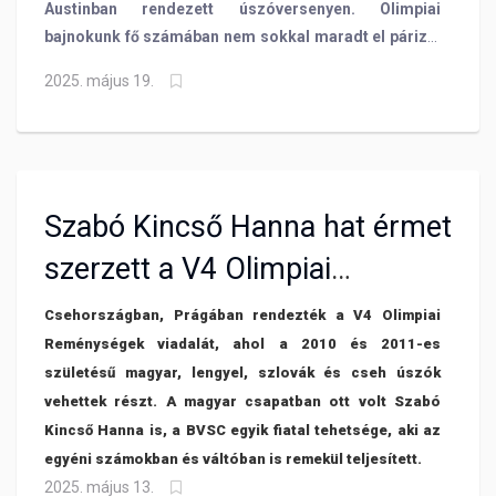
Austinban rendezett úszóversenyen. Olimpiai
bajnokunk fő számában nem sokkal maradt el párizsi
idejétől, míg más távokon egyéni csúcsokat úszott.
2025. május 19.
Szabó-Feltóthy Eszter pedig Monte Carlóban szerzett
érmet.
Szabó Kincső Hanna hat érmet
szerzett a V4 Olimpiai
Reménységek Versenyén
Csehországban, Prágában rendezték a V4 Olimpiai
Reménységek viadalát, ahol a 2010 és 2011-es
születésű magyar, lengyel, szlovák és cseh úszók
vehettek részt. A magyar csapatban ott volt Szabó
Kincső Hanna is, a BVSC egyik fiatal tehetsége, aki az
egyéni számokban és váltóban is remekül teljesített.
2025. május 13.