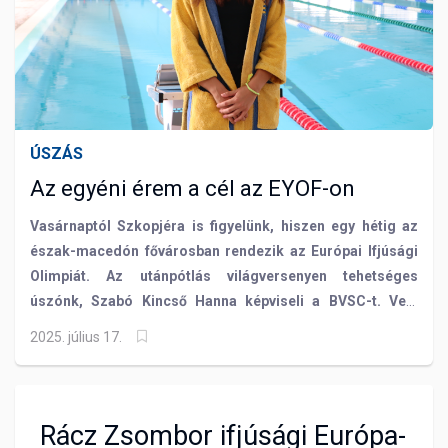
ÚSZÁS
Az egyéni érem a cél az EYOF-on
Vasárnaptól Szkopjéra is figyelünk, hiszen egy hétig az
észak-macedón fővárosban rendezik az Európai Ifjúsági
Olimpiát. Az utánpótlás világversenyen tehetséges
úszónk, Szabó Kincső Hanna képviseli a BVSC-t. Vele
beszélgettünk!
2025. július 17.
Rácz Zsombor ifjúsági Európa-