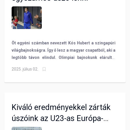
Öt egyéni számban nevezett Kós Hubert a szingapúri
világbajnokságra. Így ő lesz a magyar csapatból, aki a
legtöbb távon elindul. Olimpiai bajnokunk elárulta,
hogy mi a fő célja és motivációja az év fő versenyén!
2025. július 02.
Kiváló eredményekkel zárták
úszóink az U23-as Európa-
bajnokságot