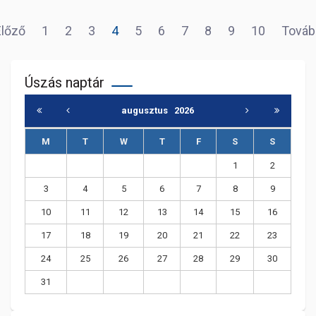
Előző
1
2
3
4
5
6
7
8
9
10
Továb
Úszás naptár
augusztus
2026
M
T
W
T
F
S
S
1
2
3
4
5
6
7
8
9
10
11
12
13
14
15
16
17
18
19
20
21
22
23
24
25
26
27
28
29
30
31