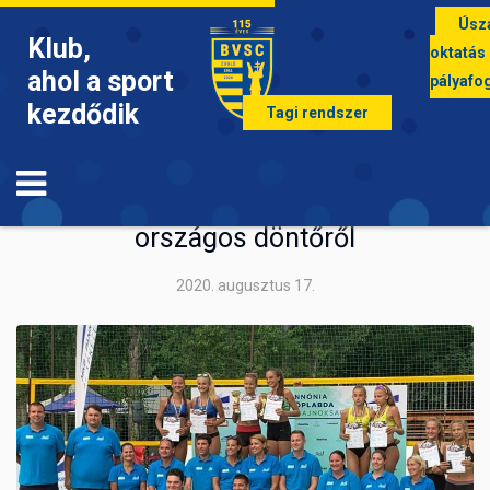
Úsz
Klub,
oktatás
ahol a sport
pályafo
kezdődik
Tagi rendszer
STRANDRÖPLABDA
Szépen csillogó ezüstérem az
országos döntőről
2020. augusztus 17.