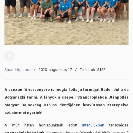
Strandröplabda
2020. augusztus 17.
Találatok: 5152
A szezon fő versenyére is megtartotta jó formáját Báder Júlia és
Botyánszki Fanni. A lányok a csepeli Strandröplabda Utánpótlás
Magyar Bajnokság U16-os döntőjében bravúrosan szerepelve
ezüstérmet nyertek!
A múlt héten honlapunknak adott
interjújukban
tehetséges
strandröplabdázóink
elmondták, hogy a felszabadult játék lehet az ő