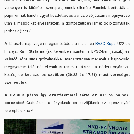
versenyen is kitűnően szerepelt, ennek ellenére Fanniék borították a
papírformát. Ismét nagyot küzdöttek és bár az első játszma megnyerése
után a másodikat elveszítették, a döntőszettben ismét ők bizonyultak
jobbnak (19:17)!
A fárasztó nap végén megismétlődött a múlt heti
BVSC Kupa
U22-es
fináléja.
Kun Stefánia
(aki teremben szintén a BVSC-ben játszik) és
Kristóf Dóra
sima győzelmekkel, magabiztosan menetelt a bajnokság
megnyerése felé. Bár ellenük is remekül játszott a Báder-Botyánszki
kettős, de
két szoros szettben (20:22 és 17:21) most vereséget
szenvedtek.
A BVSC-s páros így ezüstéremmel zárta az U16-os bajnoki
sorozatot!
Gratulálunk a lányoknak és edzőjüknek az egész nyári
szereplésükhöz!