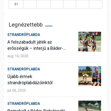
31
Legnézettebb
STRANDRÖPLABDA
A felszabadult játék az
erősségük – interjú a Báder-
Botyánszki párossal
aug. 14, 2020
STRANDRÖPLABDA
Újabb érmek
strandröplabdázóinktól
júl. 06, 2020
STRANDRÖPLABDA
Remekelt a Báder-Botyánszki