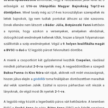
erősségük az
U16-os Utánpótlás Magyar Bajnokság Top12-es
döntőjében.
Mivel tavaly még az U14-es korosztályban szerepeltek és
lettek bajnokok, így nem tudtak pontokat áthozni az idei szezonra.
Ennek ellenére nem látszott a
Báder Júlia, Botyánszki Fanni
kettősön
a nyomás, hogy azokon a versenyeken, amelyeken elindulnak,
dobogóközeli eredmények kellenek tőlük, hiszen a lányok folyamatosan
szállították a szép eredményeket. Végül a
9. helyen kvalifikálta magát
a BVSC-s duó
a 12 legjobb párost felvonultató döntőbe.
A mieink a csoportkört két győzelemmel kezdték
Csepelen
, ráadásul
mindkét párharcukat
2-0-ra
nyerték meg. A negyeddöntőben a szegedi
Baksa Panna
és
Kiss Nóra
várt rájuk, akiknek volt miért visszavágniuk,
hiszen július elején a
gödöllői
torna fináléjában döntőszettben maradtak
alul velük szemben Juliék. Ezúttal is szoros párharcban volt részük a
lányoknak, de végül most ők nyertek
2-1-re.
A legjobb négy között a legerősebb páros várt kettősünkre. A teremben
BVSC-s
Szabó Anna
és párja,
Bútor Anna
(GRC) már felnőtt országos