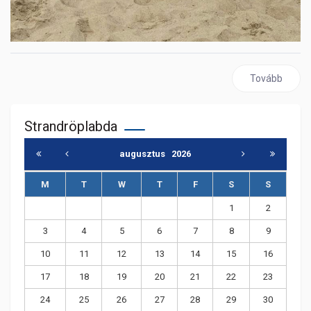
Következő cik
Tovább
Strandröplabda
augusztus
2026
M
T
W
T
F
S
S
1
2
3
4
5
6
7
8
9
10
11
12
13
14
15
16
17
18
19
20
21
22
23
24
25
26
27
28
29
30