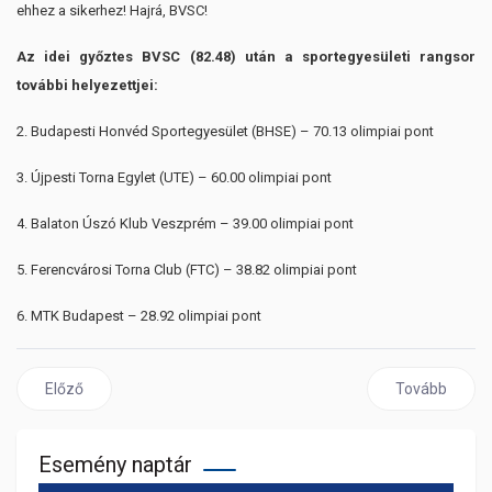
ehhez a sikerhez! Hajrá, BVSC!
Az idei győztes BVSC (82.48) után a sportegyesületi rangsor
további helyezettjei:
2. Budapesti Honvéd Sportegyesület (BHSE) – 70.13 olimpiai pont
3. Újpesti Torna Egylet (UTE) – 60.00 olimpiai pont
4. Balaton Úszó Klub Veszprém – 39.00 olimpiai pont
5. Ferencvárosi Torna Club (FTC) – 38.82 olimpiai pont
6. MTK Budapest – 28.92 olimpiai pont
Előző cikk: Kós és Andrásfi is az Év Sportolója lett!
Következő cik
Előző
Tovább
Esemény naptár