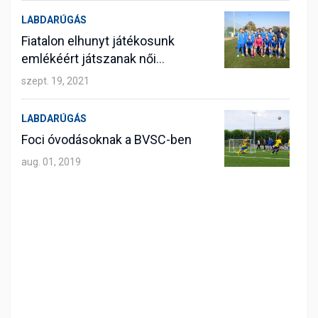
LABDARÚGÁS
Fiatalon elhunyt játékosunk
emlékéért játszanak női
labdarúgóink
szept. 19, 2021
LABDARÚGÁS
Foci óvodásoknak a BVSC-ben
aug. 01, 2019