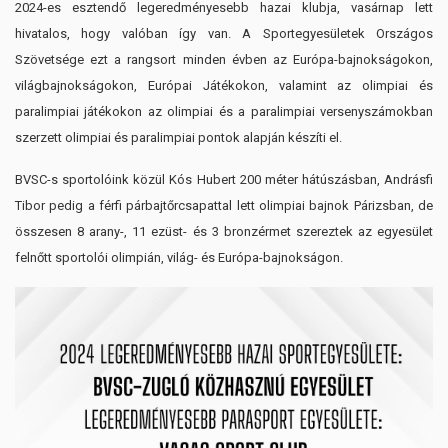
2024-es esztendő legeredményesebb hazai klubja, vasárnap lett
hivatalos, hogy valóban így van. A Sportegyesületek Országos
Szövetsége ezt a rangsort minden évben az Európa-bajnokságokon,
világbajnokságokon, Európai Játékokon, valamint az olimpiai és
paralimpiai játékokon az olimpiai és a paralimpiai versenyszámokban
szerzett olimpiai és paralimpiai pontok alapján készíti el.
BVSC-s sportolóink közül Kós Hubert 200 méter hátúszásban, Andrásfi
Tibor pedig a férfi párbajtőrcsapattal lett olimpiai bajnok Párizsban, de
összesen 8 arany-, 11 ezüst- és 3 bronzérmet szereztek az egyesület
felnőtt sportolói olimpián, világ- és Európa-bajnokságon.