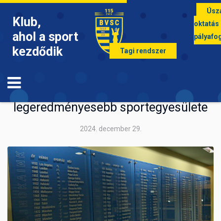
Úsz
Klub,
oktatás
ahol a sport
pályafo
kezdődik
Tagi rendszer
EMLÉKEZETES PILLANATOK
A BVSC-Zugló lett 2024
legeredményesebb sportegyesülete
2024. december 29.