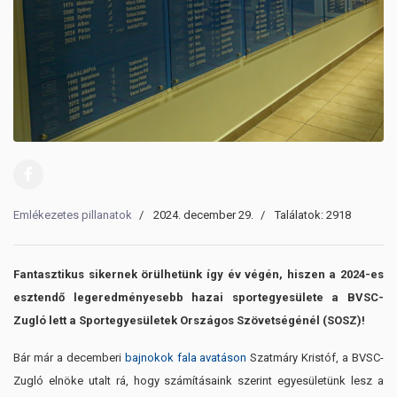
Emlékezetes pillanatok
2024. december 29.
Találatok: 2918
Fantasztikus sikernek örülhetünk így év végén, hiszen a 2024-es
esztendő legeredményesebb hazai sportegyesülete a BVSC-
Zugló lett a Sportegyesületek Országos Szövetségénél (SOSZ)!
Bár már a decemberi
bajnokok fala avatáson
Szatmáry Kristóf, a BVSC-
Zugló elnöke utalt rá, hogy számításaink szerint egyesületünk lesz a