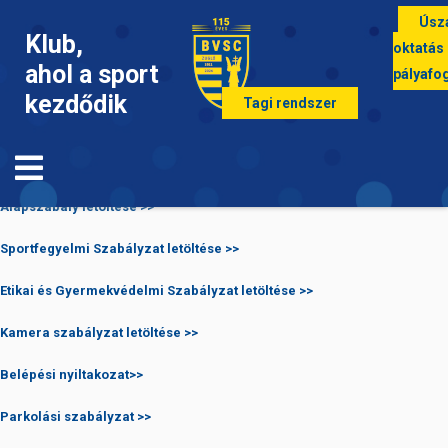
Úsz
Klub,
oktatás
ahol a sport
pályafo
kezdődik
Tagi rendszer
Szabályzatok
Alapszabály letöltése >>
Sportfegyelmi Szabályzat letöltése >>
Etikai és Gyermekvédelmi Szabályzat letöltése >>
Kamera szabályzat letöltése >>
Belépési nyiltakozat>>
Parkolási szabályzat >>