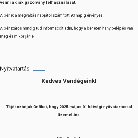
venni a diákigazolvány felhasználását.
A bérlet a megváltás napjától számított 90 napig érvényes.
A pénztáros mindig tud információt adni, hogy a bérleten hány belépés van
még és mikor jár le.
Nyitvatartás
Kedves Vendégeink!
Tájékoztatjuk Önöket, hogy 2025.május.01 hétvégi nyitvatartással
üzemelünk.