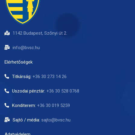
1142 Budapest, Szőnyi út 2.
info@bvsc.hu
Elérhetőségek
Titkárság:
+36 30 273 14 26
Uszodai pénztár:
+36 30 528 0768
Konditerem:
+36 30 019 5259
Sajtó / média:
sajto@bvsc.hu
Adatvédelem