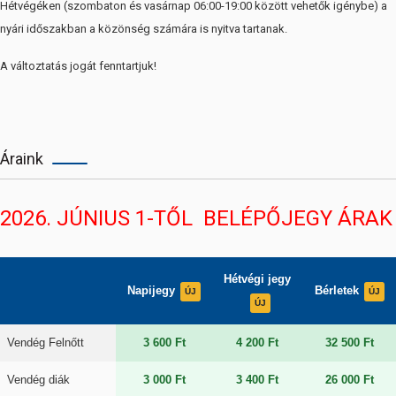
Hétvégéken (szombaton és vasárnap 06:00-19:00 között vehetők igénybe) a
nyári időszakban a közönség számára is nyitva tartanak.
A változtatás jogát fenntartjuk!
Áraink
2026. JÚNIUS 1-TŐL BELÉPŐJEGY ÁRAK
Hétvégi jegy
Napijegy
Bérletek
Vendég Felnőtt
3 600 Ft
4 200 Ft
32 500 Ft
Vendég diák
3 000 Ft
3 400 Ft
26 000 Ft