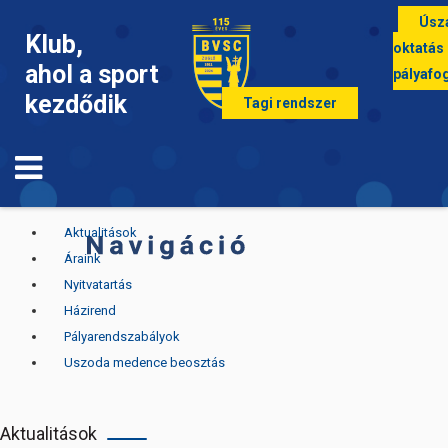
Úsz
Klub,
oktatás
ahol a sport
pályafo
kezdődik
Tagi rendszer
Aktualitások
Áraink
Nyitvatartás
Házirend
Pályarendszabályok
Uszoda medence beosztás
Aktualitások