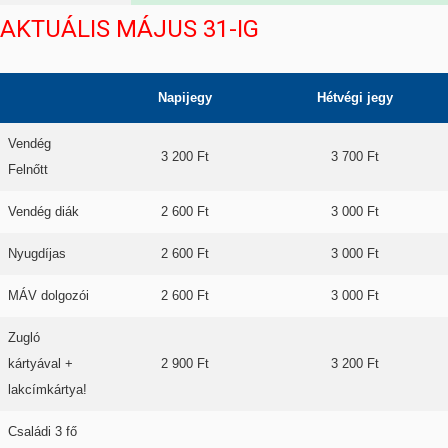
AKTUÁLIS MÁJUS 31-IG
Napijegy
Hétvégi jegy
Vendég
3 200 Ft
3 700 Ft
Felnőtt
Vendég diák
2 600 Ft
3 000 Ft
Nyugdíjas
2 600 Ft
3 000 Ft
MÁV dolgozói
2 600 Ft
3 000 Ft
Zugló
kártyával +
2 900 Ft
3 200 Ft
lakcímkártya!
Családi 3 fő