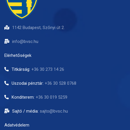
1142 Budapest, Szőnyi út 2.
info@bvsc.hu
Elérhetőségek
Titkárság:
+36 30 273 14 26
Uszodai pénztár:
+36 30 528 0768
Konditerem:
+36 30 019 5259
Sajtó / média:
sajto@bvsc.hu
Adatvédelem