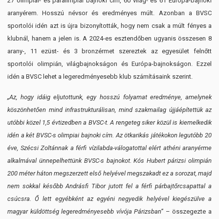
27 olimpiai- és paralimpiai bajnoki cím, 60 világ- és 61 Európa-bajnoki
aranyérem. Hosszú névsor és eredményes múlt. Azonban a BVSC
sportolói idén azt is újra bizonyították, hogy nem csak a múlt fényes a
klubnál, hanem a jelen is. A 2024-es esztendőben ugyanis összesen 8
arany-, 11 ezüst- és 3 bronzérmet szereztek az egyesület felnőtt
sportolói olimpián, világbajnokságon és Európa-bajnokságon. Ezzel
idén a BVSC lehet a legeredményesebb klub számításaink szerint.
„Az, hogy idáig eljutottunk, egy hosszú folyamat eredménye, amelynek
köszönhetően mind infrastrukturálisan, mind szakmailag újjáépítettük az
utóbbi közel 1,5 évtizedben a BVSC-t. A rengeteg siker közül is kiemelkedik
idén a két BVSC-s olimpiai bajnoki cím. Az ötkarikás játékokon legutóbb 20
éve, Szécsi Zoltánnak a férfi vízilabda-válogatottal elért athéni aranyérme
alkalmával ünnepelhettünk BVSC-s bajnokot. Kós Hubert párizsi olimpián
200 méter háton megszerzett első helyével megszakadt ez a sorozat, majd
nem sokkal később Andrásfi Tibor jutott fel a férfi párbajtőrcsapattal a
csúcsra. Ő lett egyébként az egyéni negyedik helyével kiegészülve a
magyar küldöttség legeredményesebb vívója Párizsban”
– összegezte a