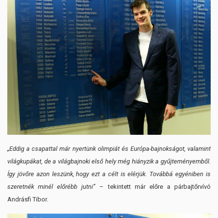
„Eddig a csapattal már nyertünk olimpiát és Európa-bajnokságot, valamint
világkupákat, de a világbajnoki első hely még hiányzik a gyűjteményemből.
Így jövőre azon leszünk, hogy ezt a célt is elérjük. Továbbá egyéniben is
szeretnék minél előrébb jutni”
– tekintett már előre a párbajtőrvívó
Andrásfi Tibor.