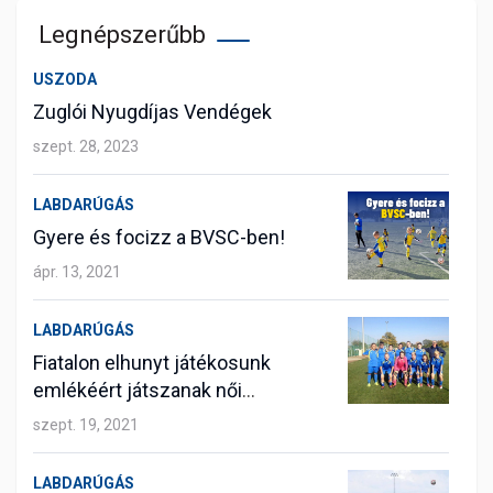
Legnépszerűbb
USZODA
Zuglói Nyugdíjas Vendégek
szept. 28, 2023
LABDARÚGÁS
Gyere és focizz a BVSC-ben!
ápr. 13, 2021
LABDARÚGÁS
Fiatalon elhunyt játékosunk
emlékéért játszanak női
labdarúgóink
szept. 19, 2021
LABDARÚGÁS