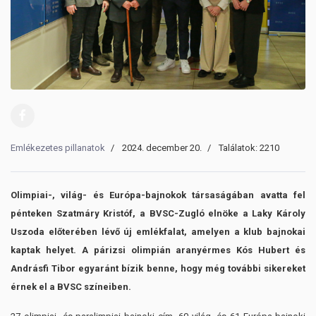
Emlékezetes pillanatok
2024. december 20.
Találatok: 2210
Olimpiai-, világ- és Európa-bajnokok társaságában avatta fel
pénteken Szatmáry Kristóf, a BVSC-Zugló elnöke a Laky Károly
Uszoda előterében lévő új emlékfalat, amelyen a klub bajnokai
kaptak helyet. A párizsi olimpián aranyérmes Kós Hubert és
Andrásfi Tibor egyaránt bízik benne, hogy még további sikereket
érnek el a BVSC színeiben.