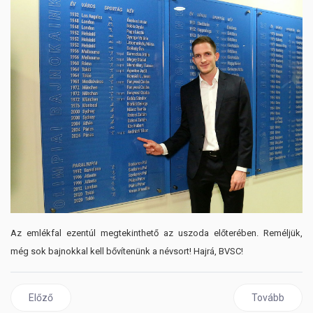
Az emlékfal ezentúl megtekinthető az uszoda előterében. Reméljük,
még sok bajnokkal kell bővítenünk a névsort! Hajrá, BVSC!
Előző cikk: A BVSC-Zugló lett 2024 legeredményesebb sportegy
Következő cikk
Előző
Tovább