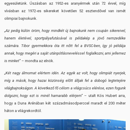
egyesületünk. Úszásban az 1952-es aranyérmek után 72 évvel, míg
vívásban az 1972-es sikereket követően 52 esztendővel van ismét
olimpiai bajnokunk.
„Az pedig külön öröm, hogy mindkét új bajnokunk nem csupán sikereivel,
hanem életével, sportpályafutásával is példakép a jövő nemzedéke
számára. Tibor gyermekkora óta itt nőtt fel a BVSC-ben, így jó példája
annak, hogy megéri a saját utánpótlásneveléssel foglalkozni, ami jellemez
is minket”
– mondta az elnök.
„Két nagy álmomat elértem idén. Az egyik az volt, hogy olimpiát nyerjek,
míg a másik, hogy hazai közönség előtt álljak fel a dobogó legtetejére
világbajnokságon. A következő fő célom a világcsúcs elérése, ezen fogunk
dolgozni, hogy ezt is minél hamarabb elérjem”
– utalt Kós Hubert arra,
hogy a Duna Arénában két századmásodperccel maradt el 200 méter
háton a világrekordtól.