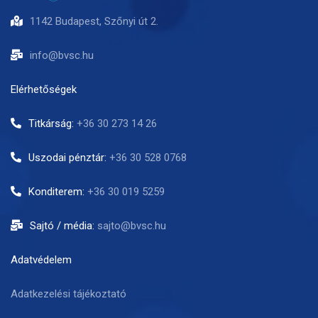
1142 Budapest, Szőnyi út 2.
info@bvsc.hu
Elérhetőségek
Titkárság:
+36 30 273 14 26
Uszodai pénztár:
+36 30 528 0768
Konditerem:
+36 30 019 5259
Sajtó / média:
sajto@bvsc.hu
Adatvédelem
Adatkezelési tájékoztató