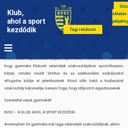
Úsz
Klub,
oktatás
ahol a sport
pályafo
kezdődik
Tagi rendszer
Köszöntjük Egyesületünknél!
Az alábbi jelentkezési űrlap kitöltése segíti munkánkat abban, hogy
minél előbb kapcsolatba tudjunk lépni Önnel! Amennyiben szeretné,
hogy gyermeke Klubunk valamelyik szakosztályában sportolhasson,
kérjük, minden mezőt kitöltve és az adatkezelési szabályzatot
elfogadva küldje el jelentkezését. Rövid időn belül a kiválasztott
szakosztály képviselője, keresni fogja, hogy időpontot egyeztessenek.
Szeretettel várjuk gyermekét!
BVSC – A KLUB, AHOL A SPORT KEZDŐDIK
Amennyiben Ön gyermeke már tagja valamelyik szakosztálynak, akkor