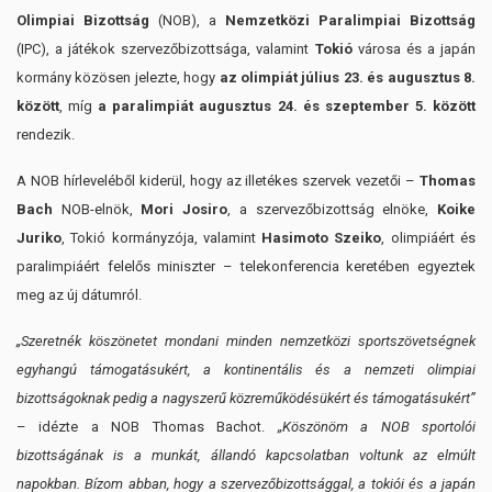
Olimpiai Bizottság
(NOB), a
Nemzetközi Paralimpiai Bizottság
(IPC), a játékok szervezőbizottsága, valamint
Tokió
városa és a japán
kormány közösen jelezte, hogy
az olimpiát július 23. és augusztus 8.
között
, míg
a paralimpiát augusztus 24. és szeptember 5. között
rendezik.
A NOB hírleveléből kiderül, hogy az illetékes szervek vezetői –
Thomas
Bach
NOB-elnök,
Mori Josiro
, a szervezőbizottság elnöke,
Koike
Juriko
, Tokió kormányzója, valamint
Hasimoto Szeiko
, olimpiáért és
paralimpiáért felelős miniszter – telekonferencia keretében egyeztek
meg az új dátumról.
„Szeretnék köszönetet mondani minden nemzetközi sportszövetségnek
egyhangú támogatásukért, a kontinentális és a nemzeti olimpiai
bizottságoknak pedig a nagyszerű közreműködésükért és támogatásukért”
– idézte a NOB Thomas Bachot.
„Köszönöm a NOB sportolói
bizottságának is a munkát, állandó kapcsolatban voltunk az elmúlt
napokban. Bízom abban, hogy a szervezőbizottsággal, a tokiói és a japán