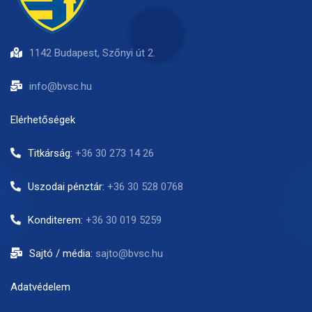
1142 Budapest, Szőnyi út 2.
info@bvsc.hu
Elérhetőségek
Titkárság:
+36 30 273 14 26
Uszodai pénztár:
+36 30 528 0768
Konditerem:
+36 30 019 5259
Sajtó / média:
sajto@bvsc.hu
Adatvédelem