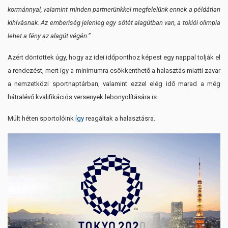
kormánnyal, valamint minden partnerünkkel megfelelünk ennek a példátlan
kihívásnak. Az emberiség jelenleg egy sötét alagútban van, a tokiói olimpia
lehet a fény az alagút végén.”
Azért döntöttek úgy, hogy az idei időponthoz képest egy nappal tolják el
a rendezést, mert így a minimumra csökkenthető a halasztás miatti zavar
a nemzetközi sportnaptárban, valamint ezzel elég idő marad a még
hátralévő kvalifikációs versenyek lebonyolítására is.
Múlt héten sportolóink
így
reagáltak a halasztásra.