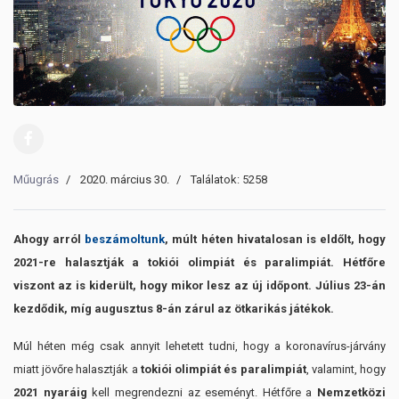
Műugrás
2020. március 30.
Találatok: 5258
Ahogy arról
beszámoltunk
, múlt héten hivatalosan is eldőlt, hogy
2021-re halasztják a tokiói olimpiát és paralimpiát. Hétfőre
viszont az is kiderült, hogy mikor lesz az új időpont. Július 23-án
kezdődik, míg augusztus 8-án zárul az ötkarikás játékok.
Múl héten még csak annyit lehetett tudni, hogy a koronavírus-járvány
miatt jövőre halasztják a
tokiói olimpiát és paralimpiát
, valamint, hogy
2021 nyaráig
kell megrendezni az eseményt. Hétfőre a
Nemzetközi