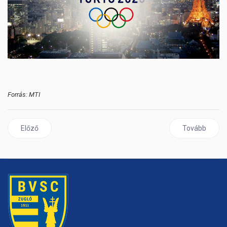
Forrás: MTI
Előző cikk: Elhunyt Sauer László
Következő cik
Előző
Tovább