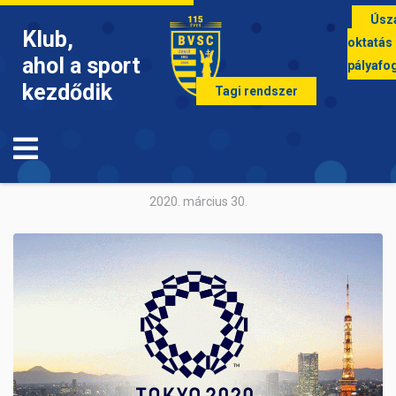
Úsz
Klub,
oktatás
ahol a sport
pályafo
kezdődik
Tagi rendszer
MŰUGRÁS
Megvan az olimpia új időpontja
2020. március 30.