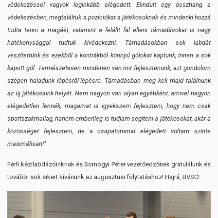
védekezéssel vagyok leginkább elégedett. Elindult egy összhang a
védekezésben, megtaláltuk a pozíciókat a játékosoknak és mindenki hozzá
tudta tenni a magáét, valamint a felállt fal elleni támadásokat is nagy
hatékonysággal tudtuk kivédekezni. Támadásokban sok labdát
veszítettünk és ezekből a kontrákból könnyű gólokat kaptunk, innen a sok
kapott gól. Természetesen mindenen van mit fejlesztenünk, azt gondolom
szépen haladunk lépésről-lépésre. Támadásban meg kell majd találnunk
az új játékosaink helyét. Nem nagyon van olyan egyébként, amivel nagyon
elégedetlen lennék, magamat is igyekszem fejleszteni, hogy nem csak
sportszakmailag, hanem emberileg is tudjam segíteni a játékosokat, akár a
közösséget fejleszteni, de a csapatommal elégedett voltam szinte
maximálisan!"
Férfi kézilabdázóinknak és Somogyi Péter vezetőedzőnek gratulálunk és
további sok sikert kívánunk az augusztusi folytatáshoz! Hajrá, BVSC!