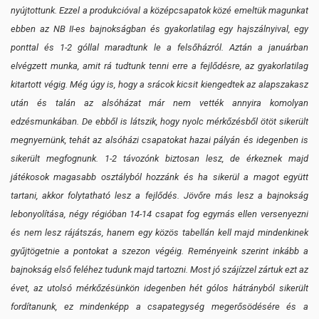
nyújtottunk. Ezzel a produkcióval a középcsapatok közé emeltük magunkat
ebben az NB II-es bajnokságban és gyakorlatilag egy hajszálnyival, egy
ponttal és 1-2 góllal maradtunk le a felsőházról. Aztán a januárban
elvégzett munka, amit rá tudtunk tenni erre a fejlődésre, az gyakorlatilag
kitartott végig. Még úgy is, hogy a srácok kicsit kiengedtek az alapszakasz
után és talán az alsóházat már nem vették annyira komolyan
edzésmunkában. De ebből is látszik, hogy nyolc mérkőzésből ötöt sikerült
megnyernünk, tehát az alsóházi csapatokat hazai pályán és idegenben is
sikerült megfognunk. 1-2 távozónk biztosan lesz, de érkeznek majd
játékosok magasabb osztályból hozzánk és ha sikerül a magot együtt
tartani, akkor folytatható lesz a fejlődés. Jövőre más lesz a bajnokság
lebonyolítása, négy régióban 14-14 csapat fog egymás ellen versenyezni
és nem lesz rájátszás, hanem egy közös tabellán kell majd mindenkinek
gyűjtögetnie a pontokat a szezon végéig. Reményeink szerint inkább a
bajnokság első feléhez tudunk majd tartozni. Most jó szájízzel zártuk ezt az
évet, az utolsó mérkőzésünkön idegenben hét gólos hátrányból sikerült
fordítanunk, ez mindenképp a csapategység megerősödésére és a