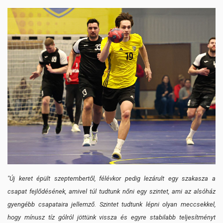
"Új keret épült szeptembertől, félévkor pedig lezárult egy szakasza a
csapat fejlődésének, amivel túl tudtunk nőni egy szintet, ami az alsóház
gyengébb csapataira jellemző. Szintet tudtunk lépni olyan meccsekkel,
hogy mínusz tíz gólról jöttünk vissza és egyre stabilabb teljesítményt