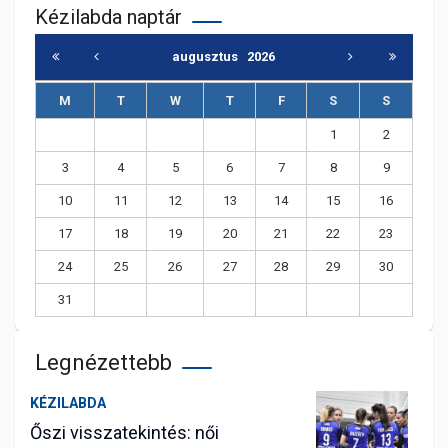
Kézilabda naptár
augusztus
2026
M
T
W
T
F
S
S
1
2
3
4
5
6
7
8
9
10
11
12
13
14
15
16
17
18
19
20
21
22
23
24
25
26
27
28
29
30
31
Legnézettebb
KÉZILABDA
Őszi visszatekintés: női