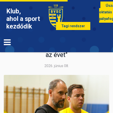
Úsz
Klub,
oktatás
ahol a sport
pályafo
kezdődik
Tagi rendszer
KÉZILABDA
Somogyi Péter: "Jó szájízzel zártuk
az évet"
2026. június 08.