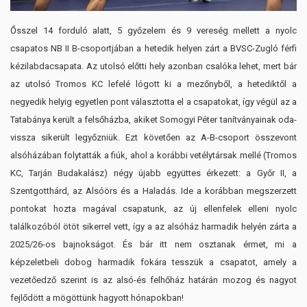
Ősszel 14 forduló alatt, 5 győzelem és 9 vereség mellett a nyolc
csapatos NB II B-csoportjában a hetedik helyen zárt a BVSC-Zugló férfi
kézilabdacsapata. Az utolsó előtti hely azonban csalóka lehet, mert bár
az utolsó Tromos KC lefelé lógott ki a mezőnyből, a hetediktől a
negyedik helyig egyetlen pont választotta el a csapatokat, így végül az a
Tatabánya került a felsőházba, akiket Somogyi Péter tanítványainak oda-
vissza sikerült legyőzniük. Ezt követően az A-B-csoport összevont
alsóházában folytatták a fiúk, ahol a korábbi vetélytársak mellé (Tromos
KC, Tarján Budakalász) négy újabb együttes érkezett: a Győr II, a
Szentgotthárd, az Alsóörs és a Haladás. Ide a korábban megszerzett
pontokat hozta magával csapatunk, az új ellenfelek elleni nyolc
találkozóból ötöt sikerrel vett, így a az alsóház harmadik helyén zárta a
2025/26-os bajnokságot. És bár itt nem osztanak érmet, mi a
képzeletbeli dobog harmadik fokára tesszük a csapatot, amely a
vezetőedző szerint is az alsó-és felhőház határán mozog és nagyot
fejlődött a mögöttünk hagyott hónapokban!