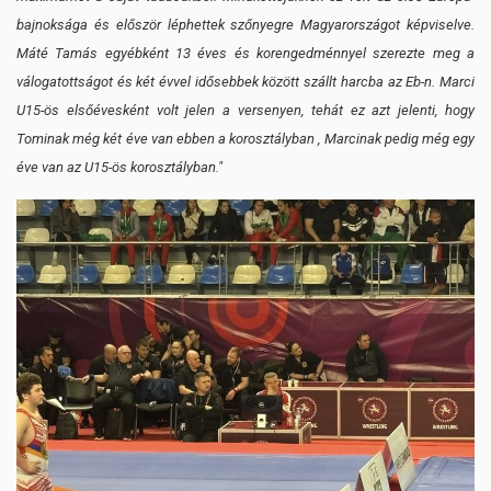
bajnoksága és először léphettek szőnyegre Magyarországot képviselve.
Máté Tamás egyébként 13 éves és korengedménnyel szerezte meg a
válogatottságot és két évvel idősebbek között szállt harcba az Eb-n. Marci
U15-ös elsőévesként volt jelen a versenyen, tehát ez azt jelenti, hogy
Tominak még két éve van ebben a korosztályban , Marcinak pedig még egy
éve van az U15-ös korosztályban."