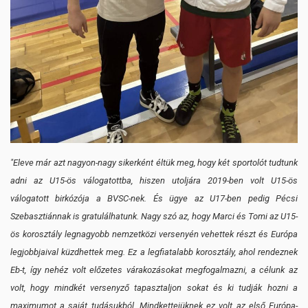
"Eleve már azt nagyon-nagy sikerként éltük meg, hogy két sportolót tudtunk
adni az U15-ös válogatottba, hiszen utoljára 2019-ben volt U15-ös
válogatott birkózója a BVSC-nek. És ügye az U17-ben pedig Pécsi
Szebasztiánnak is gratulálhatunk. Nagy szó az, hogy Marci és Tomi az U15-
ös korosztály legnagyobb nemzetközi versenyén vehettek részt és Európa
legjobbjaival küzdhettek meg. Ez a legfiatalabb korosztály, ahol rendeznek
Eb-t, így nehéz volt előzetes várakozásokat megfogalmazni, a célunk az
volt, hogy mindkét versenyző tapasztaljon sokat és ki tudják hozni a
maximumot a saját tudásukból. Mindkettejüknek ez volt az első Európa-