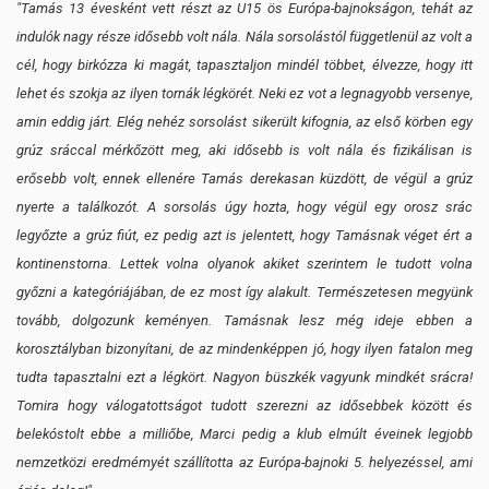
"Tamás 13 évesként vett részt az U15 ös Európa-bajnokságon, tehát az
indulók nagy része idősebb volt nála. Nála sorsolástól függetlenül az volt a
cél, hogy birkózza ki magát, tapasztaljon mindél többet, élvezze, hogy itt
lehet és szokja az ilyen tornák légkörét. Neki ez vot a legnagyobb versenye,
amin eddig járt. Elég nehéz sorsolást sikerült kifognia, az első körben egy
grúz sráccal mérkőzött meg, aki idősebb is volt nála és fizikálisan is
erősebb volt, ennek ellenére Tamás derekasan küzdött, de végül a grúz
nyerte a találkozót. A sorsolás úgy hozta, hogy végül egy orosz srác
legyőzte a grúz fiút, ez pedig azt is jelentett, hogy Tamásnak véget ért a
kontinenstorna. Lettek volna olyanok akiket szerintem le tudott volna
győzni a kategóriájában, de ez most így alakult. Természetesen megyünk
tovább, dolgozunk keményen. Tamásnak lesz még ideje ebben a
korosztályban bizonyítani, de az mindenképpen jó, hogy ilyen fatalon meg
tudta tapasztalni ezt a légkört. Nagyon büszkék vagyunk mindkét srácra!
Tomira hogy válogatottságot tudott szerezni az idősebbek között és
belekóstolt ebbe a milliőbe, Marci pedig a klub elmúlt éveinek legjobb
nemzetközi eredmémyét szállította az Európa-bajnoki 5. helyezéssel, ami