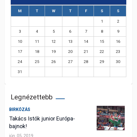
M
T
W
T
F
S
S
1
2
3
4
5
6
7
8
9
10
11
12
13
14
15
16
17
18
19
20
21
22
23
24
25
26
27
28
29
30
31
Legnézettebb
BIRKÓZÁS
Takács Istók junior Európa-
bajnok!
jún. 05, 2019