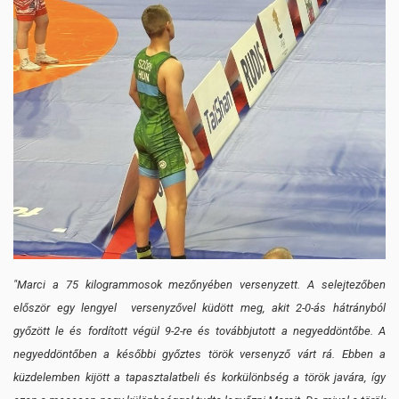
"Marci a 75 kilogrammosok mezőnyében versenyzett. A selejtezőben
először egy lengyel versenyzővel küdött meg, akit 2-0-ás hátrányból
győzött le és fordított végül 9-2-re és továbbjutott a negyeddöntőbe. A
negyeddöntőben a későbbi győztes török versenyző várt rá. Ebben a
küzdelemben kijött a tapasztalatbeli és korkülönbség a török javára, így