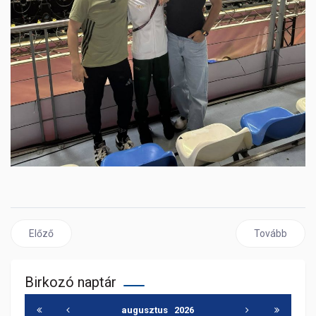
Előző cikk: Remek félévet zártak birkózóink
Következő cik
Előző
Tovább
Birkozó naptár
augusztus
2026