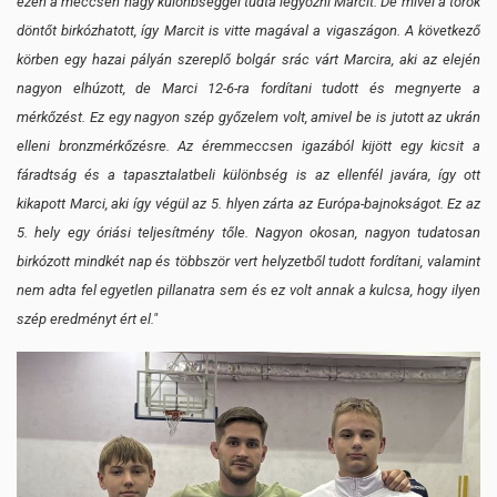
ezen a meccsen nagy különbséggel tudta legyőzni Marcit. De mivel a török
döntőt birkózhatott, így Marcit is vitte magával a vigaszágon. A következő
körben egy hazai pályán szereplő bolgár srác várt Marcira, aki az elején
nagyon elhúzott, de Marci 12-6-ra fordítani tudott és megnyerte a
mérkőzést. Ez egy nagyon szép győzelem volt, amivel be is jutott az ukrán
elleni bronzmérkőzésre. Az éremmeccsen igazából kijött egy kicsit a
fáradtság és a tapasztalatbeli különbség is az ellenfél javára, így ott
kikapott Marci, aki így végül az 5. hlyen zárta az Európa-bajnokságot. Ez az
5. hely egy óriási teljesítmény tőle. Nagyon okosan, nagyon tudatosan
birkózott mindkét nap és többször vert helyzetből tudott fordítani, valamint
nem adta fel egyetlen pillanatra sem és ez volt annak a kulcsa, hogy ilyen
szép eredményt ért el."