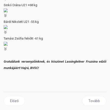
Sinkó Diána U21 +68 kg
Bárdi Nikolett U21 -55 kg
Tamási Zsófia felnőtt -61 kg
Gratulálunk versenyzőinknek, és köszönet Lassingleitner Fruzsina edzői
munkájáért! Hajrá, BVSC!
Előző cikk: Tóth Zsombor a világ élmezőnyében
Következő cik
Előző
Tovább