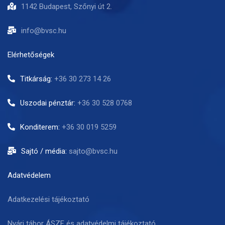
1142 Budapest, Szőnyi út 2.
info@bvsc.hu
Elérhetőségek
Titkárság:
+36 30 273 14 26
Uszodai pénztár:
+36 30 528 0768
Konditerem:
+36 30 019 5259
Sajtó / média:
sajto@bvsc.hu
Adatvédelem
Adatkezelési tájékoztató
Nyári tábor ÁSZF és adatvédelmi tájékoztató