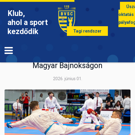
Úsz
Klub,
oktatás
ahol a sport
pályafo
kezdődik
Tagi rendszer
KARATE
Ismét taroltak versenyzőink a Karate
Magyar Bajnokságon
2026. június 01.