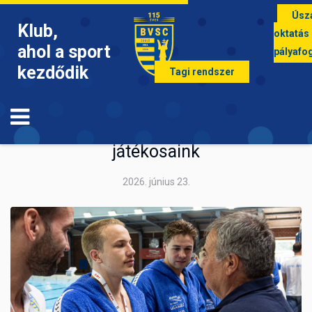
Úsz
Klub,
oktatás
ahol a sport
pályafo
kezdődik
Tagi rendszer
VÍZILABDA
Légiósként folytatják tehetséges
játékosaink
2026. június 23.