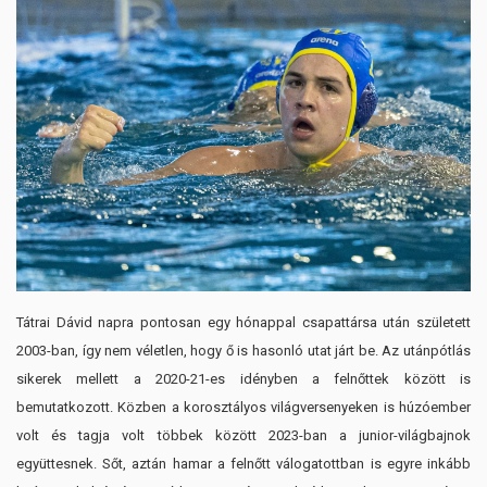
Tátrai Dávid napra pontosan egy hónappal csapattársa után született
2003-ban, így nem véletlen, hogy ő is hasonló utat járt be. Az utánpótlás
sikerek mellett a 2020-21-es idényben a felnőttek között is
bemutatkozott. Közben a korosztályos világversenyeken is húzóember
volt és tagja volt többek között 2023-ban a junior-világbajnok
együttesnek. Sőt, aztán hamar a felnőtt válogatottban is egyre inkább