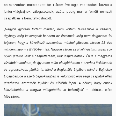
as szezonban mutatkozott be. Három éve tagja volt többek között a
junior-világbajnok válogatottnak, azóta pedig már a felnőtt nemzeti
csapatban is bemutatkozhatott.
„Nagyon gyorsan történt minden, nem voltam felkészülve a váltásra,
úgyhogy még kavarognak bennem az érzelmek. Még nem dolgoztam fel
teljesen, hogy a következő szezonban máshol játszom, hiszen 23 éve
minden napom a BVSC-ben telt. Nagyon várom az új kihívást is, hiszen sok
olyan játékos lesz a csapattársam, akik inspirálhatnak. Én is a magyaros
vízilabdát tanultam, de így most talán elsajátíthatom a szerbek fizikálisabb
és agresszívabb játékát is. Mind a Regionális Ligában, mind a Bajnokok
Ligájában, de a szerb bajnokságban is különböző erősségű csapatok ellen
játszhatok, szeretnék fejlődni és előrébb lépni. A célom, hogy ennek
köszönhetően a magyar válogatottba is bekerüljek”
– tekintett előre
Mészáros.