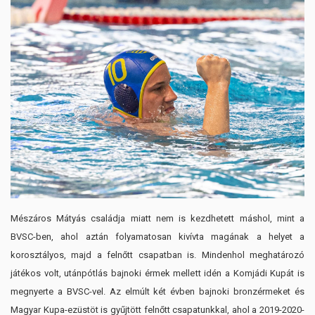
Mészáros Mátyás családja miatt nem is kezdhetett máshol, mint a
BVSC-ben, ahol aztán folyamatosan kivívta magának a helyet a
korosztályos, majd a felnőtt csapatban is. Mindenhol meghatározó
játékos volt, utánpótlás bajnoki érmek mellett idén a Komjádi Kupát is
megnyerte a BVSC-vel. Az elmúlt két évben bajnoki bronzérmeket és
Magyar Kupa-ezüstöt is gyűjtött felnőtt csapatunkkal, ahol a 2019-2020-