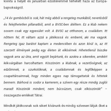
kivívta a helyét és januárban ezüstéremmel térhetett haza az Európa-
bajnokságról.
„14 év gombócból is sok, hát még abból a rengeteg munkából, nevetésből
és felejthetetlen pillanatból, amit a BVSC-ben átéltem. Ez a klub nekem
sosem csak egy egyesület volt. A BVSC az otthonom, a családom. Itt
nőttem fel, itt váltam azzá a játékossá és emberré, aki ma vagyok.
Rengeteg igaz barátot kaptam a medencében és azon kívül is, az itt
szerzett élmények pedig egy életen át elkísérnek. Hihetetlenül büszke
vagyok arra az útra, amit együtt bejártunk, és azokra a sikerekre, amikért
kék-sárgában harcolhattam. Köszönöm a klubnak, a vezetőségnek, az
edzőimnek, a szurkolóknak, a családomnak és legfőképpen a
csapattársaimnak, hogy minden egyes nap támogattatok és hittetek
bennem. Bárhová is sodor a karrierem, a szívem egy része mindig zuglói
marad! Köszönök mindent, nem búcsúzom, csak elköszönök!”
–
összegezte emlékeit Tátrai.
Mindkét játékosnak sok sikert kívánunk és mindig szívesen látjuk őket a