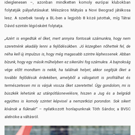
ideiglenesen –, azonban mindketten komoly európai klubokban
folytatják pályafutásukat. Mészáros Mátyás a Novi Beograd játékosa
lesz. A szerbek tavaly a BL-ben a legjobb 8 közé jutottak, míg Tátrai
Dávid szintén légiósként folytatja.
„Azért is engedtük el őket, mert annyira fontosak számunkra, hogy nem
szeretnénk akadály lenni a fejlődésükben. Jó közegben nőhettek fel, de
néha kell új impulzus is, hogy még magasabb szintre léphessenek. Abban
bízunk, hogy egy másik műhelyben ez sikerülni fog számukra. A bajnokság
vége előtt mondtam is nekik, ha találnak helyet, akkor segítjük őket a
további fejlődésük érdekében, amelyből a válogatott is profitálhat és
természetesen mi is várjuk vissza őket szeretettel. Úgy gondolom, mi is
büszkék lehetünk az utánpótlásnevelésre, hiszen a Jug és a belgrádi
együttes is komoly szintet képvisel a nemzetközi porondon. Sok sikert
kívánok a fiúknak!”
– nyilatkozott honlapunknak Tóth Sándor, a BVSC
alelnöke a váltásról.