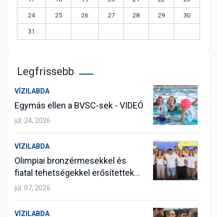
24
25
26
27
28
29
30
31
Legfrissebb
VÍZILABDA
Egymás ellen a BVSC-sek - VIDEÓ
júl. 24, 2026
VÍZILABDA
Olimpiai bronzérmesekkel és
fiatal tehetségekkel erősítettek
vízilabdázóink
júl. 07, 2026
VÍZILABDA