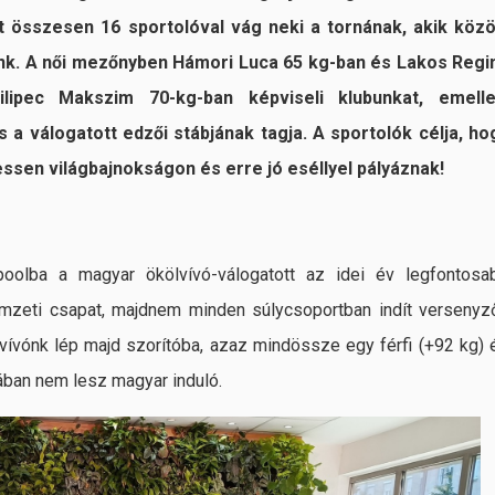
t összesen 16 sportolóval vág neki a tornának, akik közö
unk. A női mezőnyben Hámori Luca 65 kg-ban és Lakos Regi
lipec Makszim 70-kg-ban képviseli klubunkat, emelle
 a válogatott edzői stábjának tagja. A sportolók célja, ho
ssen világbajnokságon és erre jó eséllyel pályáznak!
oolba a magyar ökölvívó-válogatott az idei év legfontosa
emzeti csapat, majdnem minden súlycsoportban indít versenyző
lvívónk lép majd szorítóba, azaz mindössze egy férfi (+92 kg) 
iában nem lesz magyar induló.