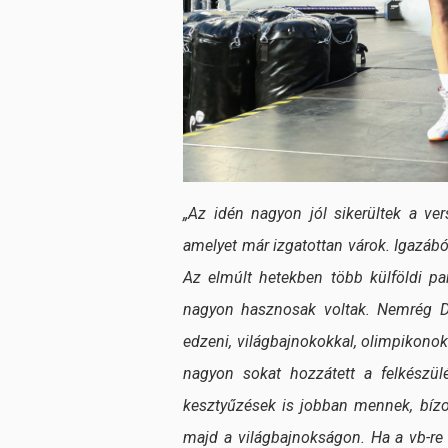
„Az idén nagyon jól sikerültek a v
amelyet már izgatottan várok. Igazából
Az elmúlt hetekben több külföldi pa
nagyon hasznosak voltak. Nemrég Dub
edzeni, világbajnokokkal, olimpikono
nagyon sokat hozzátett a felkész
kesztyűzések is jobban mennek, bí
majd a világbajnokságon. Ha a vb-re 