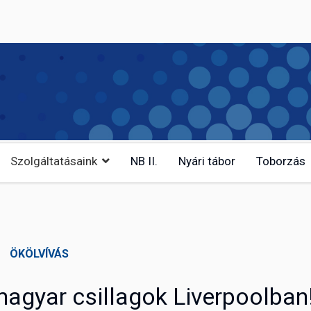
Szolgáltatásaink
NB II.
Nyári tábor
Toborzás
ÖKÖLVÍVÁS
magyar csillagok Liverpoolban