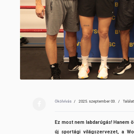
Ökölvívás
2025. szeptember 03.
Talála
Ez most nem labdarúgás! Hanem ök
új sportági világszervezet, a W