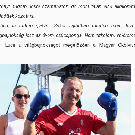
őnyt, tudom, kikre számíthatok, de most talán első alkalomm
nőttek között is.
gben, le tudom győzni. Sokat fejlődtem minden téren, bíz
gbajnokság lesz az évem csúcspontja. Nem titkolom, vb-éremé
 Luca a világbajnokságot megelőzően a Magyar Ökölvív