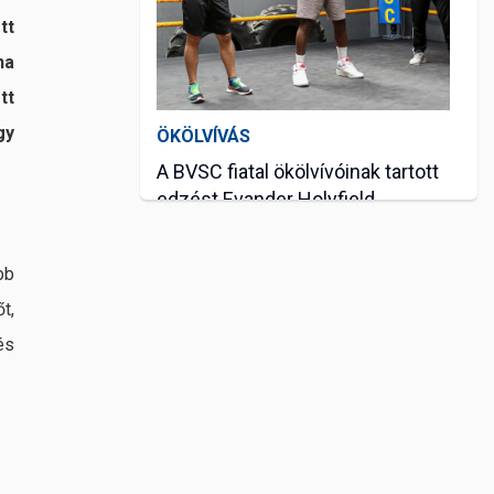
tt
na
tt
gy
ÖKÖLVÍVÁS
A BVSC fiatal ökölvívóinak tartott
edzést Evander Holyfield
máj. 21, 2024
bb
t,
és