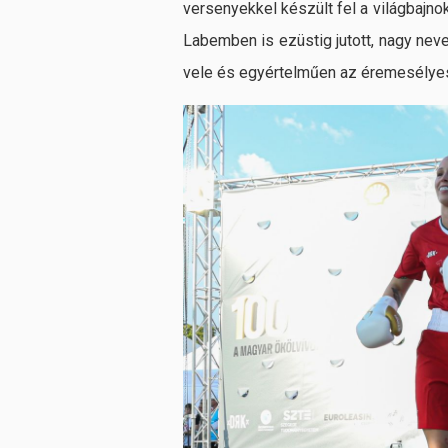
versenyekkel készült fel a világbajn
Labemben is ezüstig jutott, nagy nev
vele és egyértelműen az éremesélyes