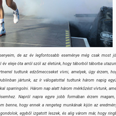
ersenyeim, de az év legfontosabb eseménye még csak most jö
 év eleje óta arról szól az életünk, hogy táborból táborba utazun
rtnerrel tudtunk edzőmeccseket vívni, amelyek, úgy érzem, ho
linban jártunk, az ír válogatottal tudtunk három napig együ
kkal sparringolni. Három nap alatt három mérkőzést vívtunk, ame
ülésemhez. Napról napra egyre jobb formában érzem magam,
zom benne, hogy ennek a rengeteg munkának kijön az eredmén
gondolok, egyből izgatott leszek, és alig várom már, hogy ring