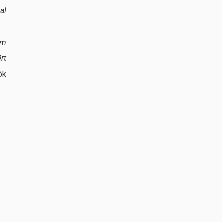
al
om
rt
ók