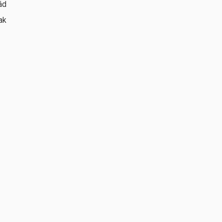
ÖKÖLVÍVÁS
ád
Eb-érem és olimpiai kvalifikációs
ak
torna
ápr. 30, 2024