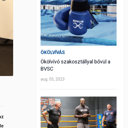
ÖKÖLVÍVÁS
Ökölvívó szakosztállyal bővül a
BVSC
aug. 05, 2023
az
le