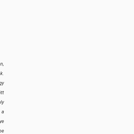
n,
k.
gy
tt
ly
 a
ye
be