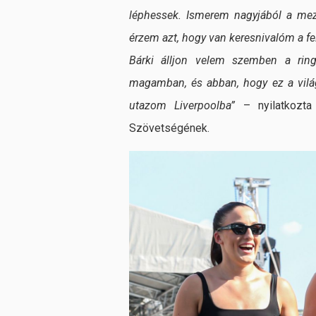
léphessek. Ismerem nagyjából a mez
érzem azt, hogy van keresnivalóm a fel
Bárki álljon velem szemben a rin
magamban, és abban, hogy ez a vilá
utazom Liverpoolba”
– nyilatkozta
Szövetségének.