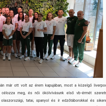
ián már ott volt az érem kapujában, most a közelgő liverpoo
 célozza meg, és női ökölvívásunk első vb-érmét szeret
olaszországi, tatai, spanyol és ír edzőtáborokkal és siker