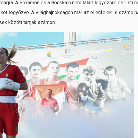
okságra. A Boxamon és a Bocskain nem talált legyőzőre és Ústí n
eket legyőzve. A világbajnokságon már az ellenfelek is számoln
ek között tartják számon.