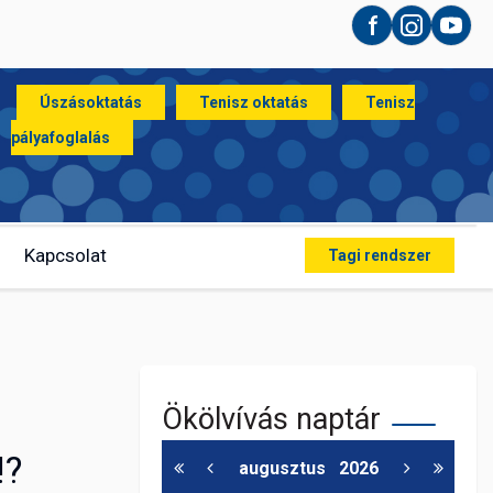
Facebook
Instagram
YouT
Úszásoktatás
Tenisz oktatás
Tenisz
pályafoglalás
Kapcsolat
Tagi rendszer
Ökölvívás naptár
!?
augusztus
2026