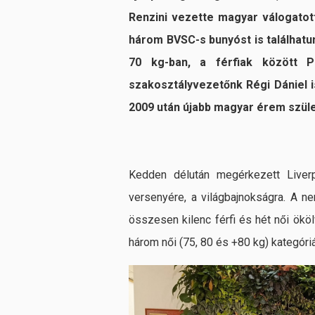
Renzini vezette magyar válogatot
három BVSC-s bunyóst is találhat
70 kg-ban, a férfiak között Pi
szakosztályvezetőnk Régi Dániel is
2009 után újabb magyar érem szüle
Kedden délután megérkezett Liverp
versenyére, a világbajnokságra. A n
összesen kilenc férfi és hét női ökö
három női (75, 80 és +80 kg) kategór