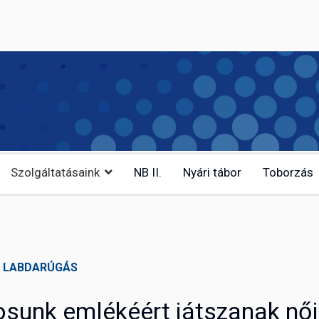
Szolgáltatásaink
NB II.
Nyári tábor
Toborzás
LABDARÚGÁS
kosunk emlékéért játszanak női