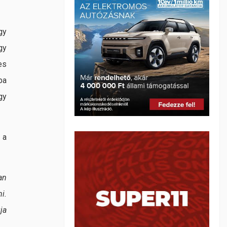
gy
gy
es
ba
gy
 a
an
i.
ja