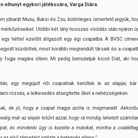
 elhunyt egykori játékosára, Varga Diára.
rom jóbarát Musu, Buksi és Zsu, különleges ismertető jegyük, ho
tt mérkőzéseiket. Utóbbi két lány hosszas vívódás után nyáron ú
g egy héttel ezelőtt átigazolt egy égi csapatba. A BVSC címer
együtt küzdöttek, most korábbi megrendült társaik és a csapat
y fogja magára ölteni. Mi pedig bemutatjuk kicsit Diát, aki ho
án, egy megújult női csapatnak kerültek le az alapjai, bár
lami rózsás, a lelkesedés átsegítette őket a nehézségeken.
ak, de jó, hogy a csapat magja azóta is megmaradt. Akkorib
edig már az elején kitűnt azzal, hogy rá mindig lehetett számítan
sapat, és mindenki úgy is kezelte a másikat, mintha a családtag
r az első támadást intézte a betegség ellene.”