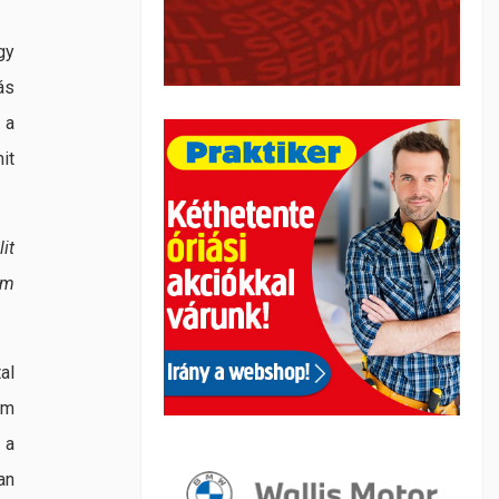
gy
ás
 a
it
it
em
al
em
 a
an