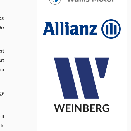
ös
tó
st
at
ni
gy
ll
ik