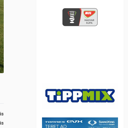
is
is