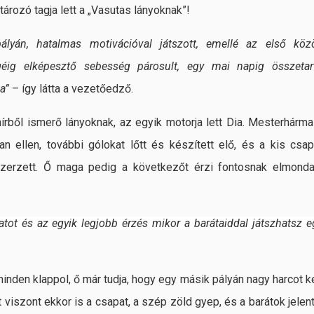
ározó tagja lett a „Vasutas lányoknak”!
pályán, hatalmas motivációval játszott, emellé az első köz
éig elképesztő sebesség párosult, egy mai napig összetar
a”
– így látta a vezetőedző.
rből ismerő lányoknak, az egyik motorja lett Dia. Mesterhárma
n ellen, további gólokat lőtt és készített elő, és a kis csap
zerzett. Ő maga pedig a következőt érzi fontosnak elmonda
atot és az egyik legjobb érzés mikor a barátaiddal játszhatsz e
minden klappol, ő már tudja, hogy egy másik pályán nagy harcot ke
 viszont ekkor is a csapat, a szép zöld gyep, és a barátok jelent