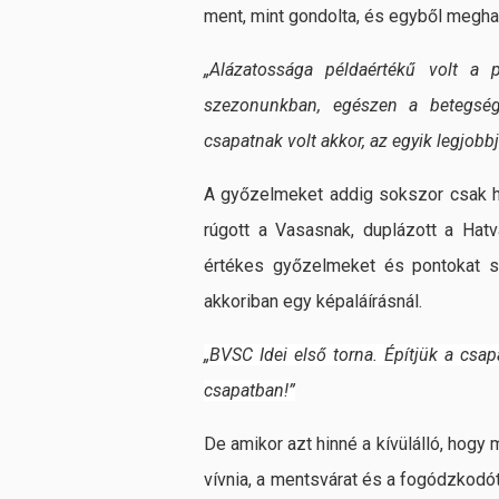
ment, mint gondolta, és egyből meghat
„Alázatossága példaértékű volt a 
szezonunkban, egészen a betegség
csapatnak volt akkor, az egyik legjobbj
A győzelmeket addig sokszor csak hí
rúgott a Vasasnak, duplázott a Hatva
értékes győzelmeket és pontokat s
akkoriban egy képaláírásnál.
„BVSC Idei első torna. Építjük a csap
csapatban!”
De amikor azt hinné a kívülálló, hogy 
vívnia, a mentsvárat és a fogódzkodót