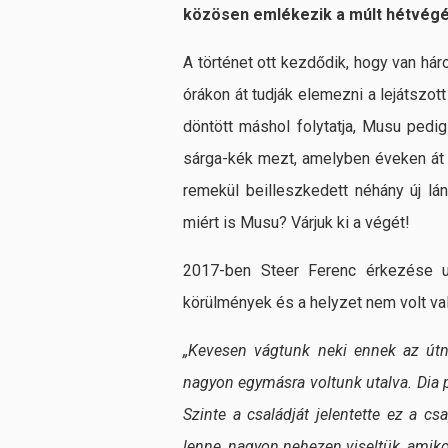
közösen emlékezik a múlt hétvégén
A történet ott kezdődik, hogy van há
órákon át tudják elemezni a lejátszo
döntött máshol folytatja, Musu pedi
sárga-kék mezt, amelyben éveken át 
remekül beilleszkedett néhány új lán
miért is Musu? Várjuk ki a végét!
2017-ben Steer Ferenc érkezése ut
körülmények és a helyzet nem volt va
„Kevesen vágtunk neki ennek az útn
nagyon egymásra voltunk utalva. Dia p
Szinte a családját jelentette ez a c
lenne, nagyon nehezen viseltük, amiko