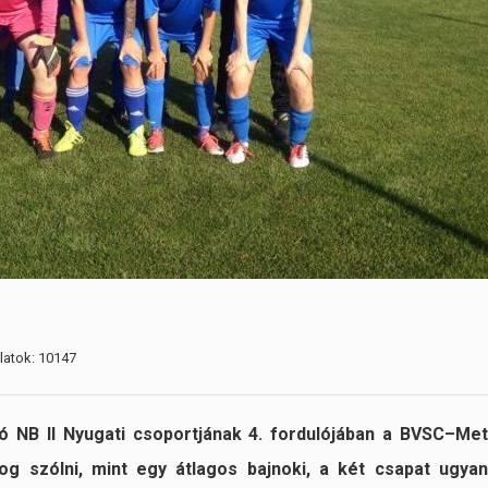
álatok: 10147
ó NB II Nyugati csoportjának 4. fordulójában a BVSC–Met
g szólni, mint egy átlagos bajnoki, a két csapat ugyan