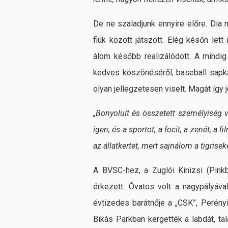
De ne szaladjunk ennyire előre. Dia 
fiúk között játszott. Elég későn lett
álom később realizálódott. A mindig
kedves köszönéséről, baseball sapká
olyan jellegzetesen viselt. Magát így j
„Bonyolult és összetett személyiség v
igen, és a sportot, a focit, a zenét, a
az állatkertet, mert sajnálom a tigrise
A BVSC-hez, a Zuglói Kinizsi (Pinkb
érkezett. Óvatos volt a nagypályáv
évtizedes barátnője a „CSK”, Perényi
Bikás Parkban kergették a labdát, ta