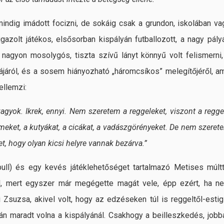
mindig imádott focizni, de sokáig csak a grundon, iskolában va
 igazolt játékos, elsősorban kispályán futballozott, a nagy pály
 nagyon mosolygós, tiszta szívű lányt könnyű volt felismerni,
járól, és a sosem hiányozható „háromcsíkos” melegítőjéről, am
ellemzi:
agyok. Ikrek, ennyi. Nem szeretem a reggeleket, viszont a reggel
 filmeket, a kutyákat, a cicákat, a vadászgörényeket. De nem szeret
ket, hogy olyan kicsi helyre vannak bezárva.”
ull) és egy kevés játéklehetőséget tartalmazó Metises múltt
al, mert egyszer már megégette magát vele, épp ezért, ha n
 Zsuzsa, akivel volt, hogy az edzéseken túl is reggeltől-estig
lán maradt volna a kispályánál. Csakhogy a beilleszkedés, jobb