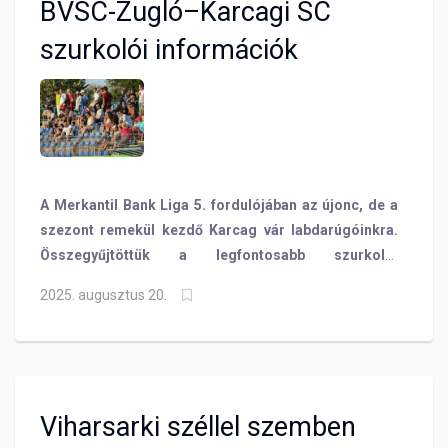
BVSC-Zugló–Karcagi SC
tanyázik az előkelő 5. pozícióban. A BVSC-Zugló
legénységének a célja pedig, hogy elrontsa ellenfele
szurkolói információk
jó szériáját és otthon tartsa a három pontot!
A Merkantil Bank Liga 5. fordulójában az újonc, de a
szezont remekül kezdő Karcag vár labdarúgóinkra.
Összegyűjtöttük a legfontosabb szurkolói
információkat a vasárnap 19 órakor kezdődő meccs
2025. augusztus 20.
előtt!
Viharsarki széllel szemben