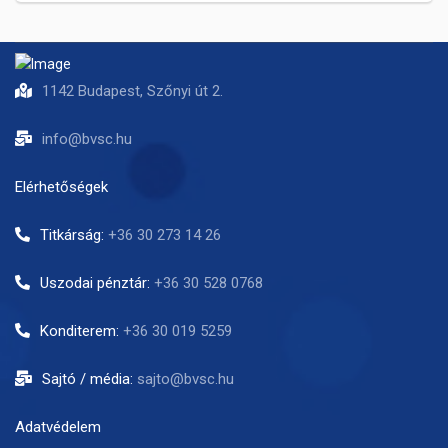
1142 Budapest, Szőnyi út 2.
info@bvsc.hu
Elérhetőségek
Titkárság:
+36 30 273 14 26
Uszodai pénztár:
+36 30 528 0768
Konditerem:
+36 30 019 5259
Sajtó / média:
sajto@bvsc.hu
Adatvédelem