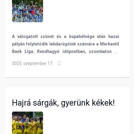
információk
A válogatott szünet és a kupahétvége után hazai
pályán folytatódik labdarúgóink számára a Merkantil
Bank Liga. Rendhagyó időpontban, szombaton 19
órától, a BVSC Open zárásaként fogadjuk a
2025. szeptember 17.
Kozármislenyt. A belépés ingyenes lesz!
Hajrá sárgák, gyerünk kékek!