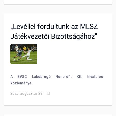
a BVSC, de Farkas Balázs jóvoltából sikerült az
egyenlítés, ám ahogy ez általában az 1-1-es
meccseken lenni szokott, a lefújás után egyik csapat
sem volt felhőtlenül boldog.
„Levéllel fordultunk az MLSZ
Játékvezetői Bizottságához”
A BVSC Labdarúgó Nonprofit Kft. hivatalos
közleménye.
2025. augusztus 23.