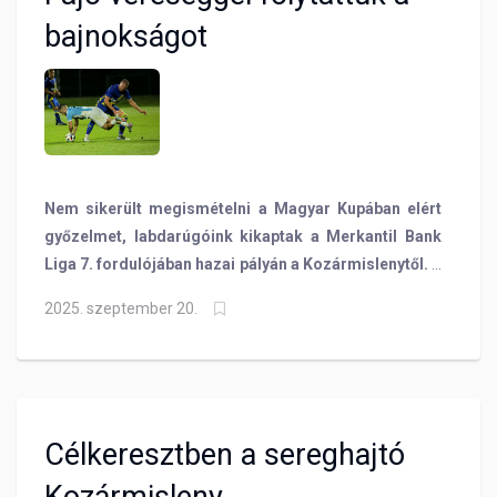
bajnokságot
Nem sikerült megismételni a Magyar Kupában elért
győzelmet, labdarúgóink kikaptak a Merkantil Bank
Liga 7. fordulójában hazai pályán a Kozármislenytől. A
vendégek a hajrában lőtt góllal gyűjtötték be a három
2025. szeptember 20.
pontot.
Célkeresztben a sereghajtó