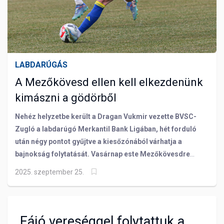
LABDARÚGÁS
A Mezőkövesd ellen kell elkezdenünk
kimászni a gödörből
Nehéz helyzetbe került a Dragan Vukmir vezette BVSC-
Zugló a labdarúgó Merkantil Bank Ligában, hét forduló
után négy pontot gyűjtve a kiesőzónából várhatja a
bajnokság folytatását. Vasárnap este Mezőkövesdre
látogat együttesünk és a kialakult helyzetet tekintve
2025. szeptember 25.
mindenképpen pontokkal kéne távozni a Matyóföldről!
Fájó vereséggel folytattuk a