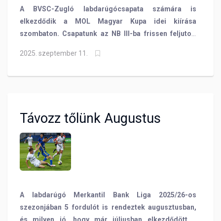
A BVSC-Zugló labdarúgócsapata számára is
elkezdődik a MOL Magyar Kupa idei kiírása
szombaton. Csapatunk az NB III-ba frissen feljutott
Füzesabonyi SC vendége lesz, a mérkőzés kapcsán
2025. szeptember 11.
pedig röviden összeszedtük a zuglói kék-sárgák
múltbéli eredményeit a sorozatban!
Távozz tőlünk Augustus
A labdarúgó Merkantil Bank Liga 2025/26-os
szezonjában 5 fordulót is rendeztek augusztusban,
és milyen jó, hogy már júliusban elkezdődött a