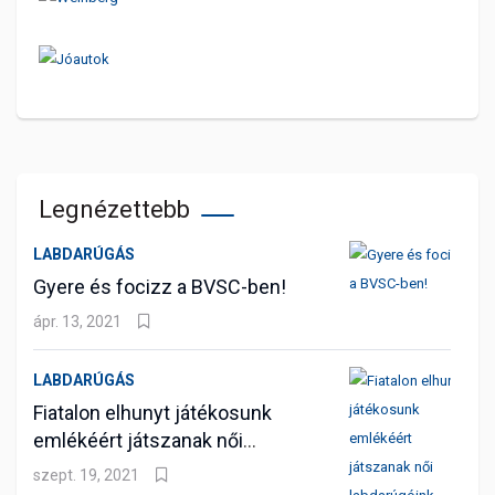
Legnézettebb
LABDARÚGÁS
Gyere és focizz a BVSC-ben!
ápr. 13, 2021
LABDARÚGÁS
Fiatalon elhunyt játékosunk
emlékéért játszanak női
labdarúgóink
szept. 19, 2021