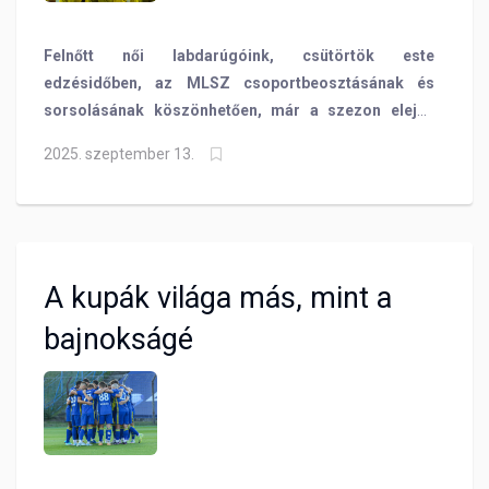
Felnőtt női labdarúgóink, csütörtök este
edzésidőben, az MLSZ csoportbeosztásának és
sorsolásának köszönhetően, már a szezon elején
tétmeccsen találkoztak egymással. A ¾ pályásnak
2025. szeptember 13.
tervezett, de valójában „két pályás” mérkőzésen, 2-2-
es döntetlen született. A részletekből kiderül, hogyan
hasonult meg saját magával Soós Olivér, aki mindkét
csapat edzője, tehát nem volt egyszerű feladat
számára, hogy egymás ellen irányítsa tanítványait.
A kupák világa más, mint a
bajnokságé