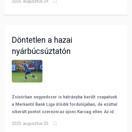
2025. augusztus 29.
ellen vívjuk idegenben. A felek nem ismeretlenek
egymás számára, két szezonnal ezelőtt a
másodosztályban kétszer is pontosztozkodás lett a
vége a találkozásnak sőt már az NB I-ben is
találkoztak(!), egy győzelemmel vasárnap este
Döntetlen a hazai
azonban meg is előzhetnénk a két helyezéssel egy
ponttal előttünk lévő riválisunkat!
nyárbúcsúztatón
Zsinórban negyedszer is hátrányba került csapatunk
a Merkantil Bank Liga ötödik fordulójában, de ezúttal
sikerült pontot szerezni az újonc Karcag ellen. Az idei
nyár utolsó hazai mérkőzésén, ahogy Csákváron vagy
2025. augusztus 25.
Békéscsabán, ezúttal is viszonylag korán gólt kapott