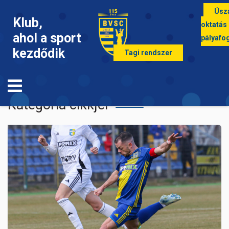
Úsz
Klub,
oktatás
ahol a sport
pályafo
kezdődik
Tagi rendszer
Labdarúgás
Kategória cikkjei