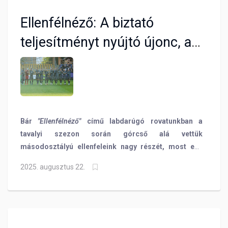
Ellenfélnéző: A biztató
teljesítményt nyújtó újonc, a
Karcag érkezik a Szőnyi útra
Bár
"Ellenfélnéző"
című labdarúgó rovatunkban a
tavalyi szezon során górcső alá vettük
másodosztályú ellenfeleink nagy részét, most egy
epizód erejéig visszatér ez a műfaj, hiszen a Karcagi
2025. augusztus 22.
SC tavaly még az NB III Észak-Keleti csoportjából
harcolta ki a feljutást, így nekik is jár az alapos
feltérképezés. Annál is inkább, hiszen Varga Attila
együttese az eltelt négy fordulóban hét pontot
szerzett és csak egyszer kapott ki, így jogosan