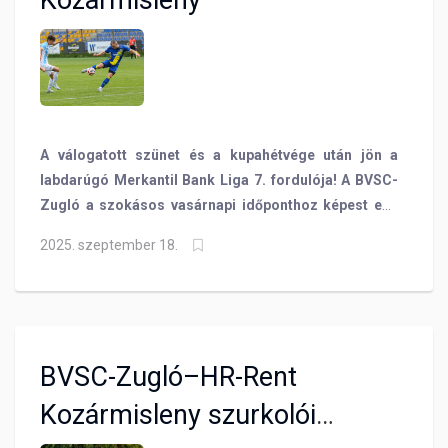
Kozármisleny
A válogatott szünet és a kupahétvége után jön a
labdarúgó Merkantil Bank Liga 7. fordulója! A BVSC-
Zugló a szokásos vasárnapi időponthoz képest egy
nappal korábban, szombat este a BVSC OPEN egész
2025. szeptember 18.
napos rendezvény megkoronázásaként, hazai pályán
fogadja a tabella utolsó helyén álló Kozármislenyt!
BVSC-Zugló–HR-Rent
Kozármisleny szurkolói