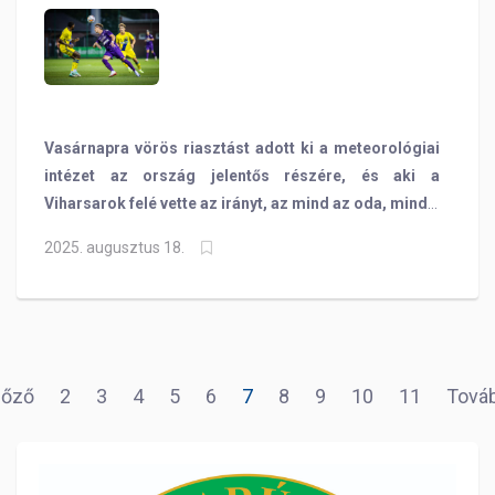
Vasárnapra vörös riasztást adott ki a meteorológiai
intézet az ország jelentős részére, és aki a
Viharsarok felé vette az irányt, az mind az oda, mind a
visszafelé vezető úton óhatatlanul beleszaladt abba,
2025. augusztus 18.
hogy helyenként rászakadt az ég. A Békéscsaba–
BVSC NB II-es mérkőzés idejére azonban
szabadságot vettek ki az égiek, így a Kórház utcában,
nem a széllökések jelentették a legnagyobb
problémát.
lőző
2
3
4
5
6
7
8
9
10
11
Tová