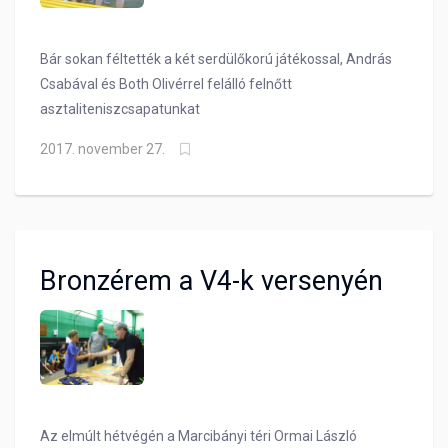
Bár sokan féltették a két serdülőkorú játékossal, András
Csabával és Both Olivérrel felálló felnőtt
asztaliteniszcsapatunkat
2017. november 27.
Bronzérem a V4-k versenyén
Az elmúlt hétvégén a Marcibányi téri Ormai László