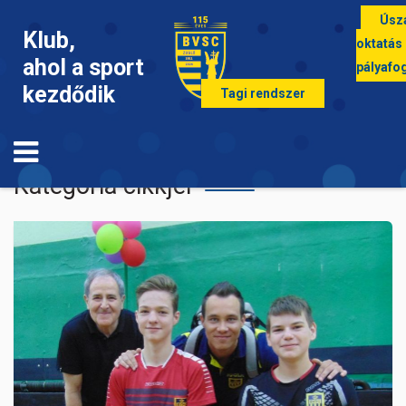
Úsz
Klub,
oktatás
ahol a sport
pályafo
kezdődik
Tagi rendszer
Asztalitenisz
Kategória cikkjei