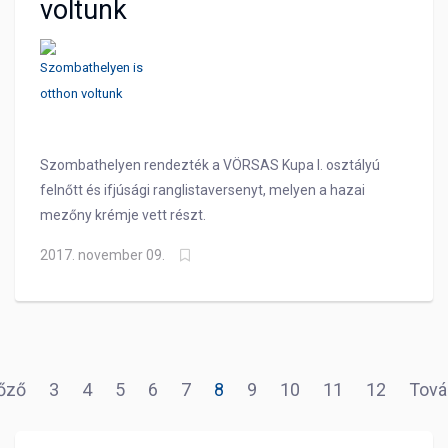
voltunk
Szombathelyen rendezték a VÖRSAS Kupa I. osztályú
felnőtt és ifjúsági ranglistaversenyt, melyen a hazai
mezőny krémje vett részt.
2017. november 09.
őző
3
4
5
6
7
8
9
10
11
12
Tová