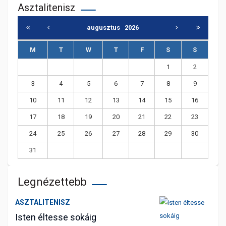
Asztalitenisz
augusztus
2026
M
T
W
T
F
S
S
1
2
3
4
5
6
7
8
9
10
11
12
13
14
15
16
17
18
19
20
21
22
23
24
25
26
27
28
29
30
31
Legnézettebb
ASZTALITENISZ
Isten éltesse sokáig