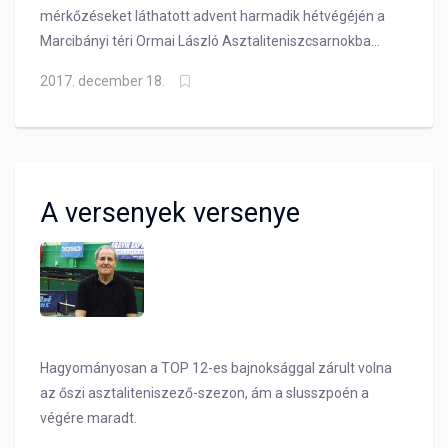
mérkőzéseket láthatott advent harmadik hétvégéjén a
Marcibányi téri Ormai László Asztaliteniszcsarnokba
kilátogató közönség.
2017. december 18.
A versenyek versenye
Hagyományosan a TOP 12-es bajnoksággal zárult volna
az őszi asztaliteniszező-szezon, ám a slusszpoén a
végére maradt.