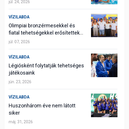
júl. 24, 2026
VÍZILABDA
Olimpiai bronzérmesekkel és
fiatal tehetségekkel erősítettek
vízilabdázóink
júl. 07, 2026
VÍZILABDA
Légiósként folytatják tehetséges
játékosaink
jún. 23, 2026
VÍZILABDA
Huszonhárom éve nem látott
siker
máj. 31, 2026