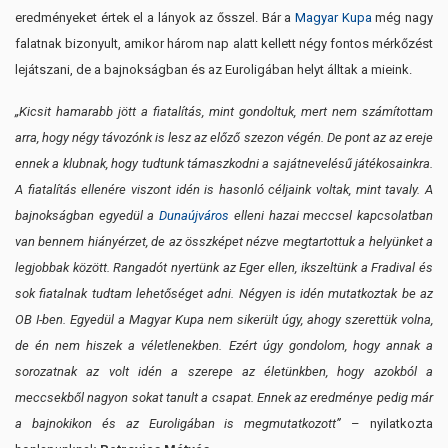
eredményeket értek el a lányok az ősszel. Bár a
Magyar Kupa
még nagy
falatnak bizonyult, amikor három nap alatt kellett négy fontos mérkőzést
lejátszani, de a bajnokságban és az Euroligában helyt álltak a mieink.
„Kicsit hamarabb jött a fiatalítás, mint gondoltuk, mert nem számítottam
arra, hogy négy távozónk is lesz az előző szezon végén. De pont az az ereje
ennek a klubnak, hogy tudtunk támaszkodni a sajátnevelésű játékosainkra.
A fiatalítás ellenére viszont idén is hasonló céljaink voltak, mint tavaly. A
bajnokságban egyedül a
Dunaújváros
elleni hazai meccsel kapcsolatban
van bennem hiányérzet, de az összképet nézve megtartottuk a helyünket a
legjobbak között. Rangadót nyertünk az Eger ellen, ikszeltünk a Fradival és
sok fiatalnak tudtam lehetőséget adni. Négyen is idén mutatkoztak be az
OB I-ben. Egyedül a Magyar Kupa nem sikerült úgy, ahogy szerettük volna,
de én nem hiszek a véletlenekben. Ezért úgy gondolom, hogy annak a
sorozatnak az volt idén a szerepe az életünkben, hogy azokból a
meccsekből nagyon sokat tanult a csapat. Ennek az eredménye pedig már
a bajnokikon és az Euroligában is megmutatkozott”
– nyilatkozta