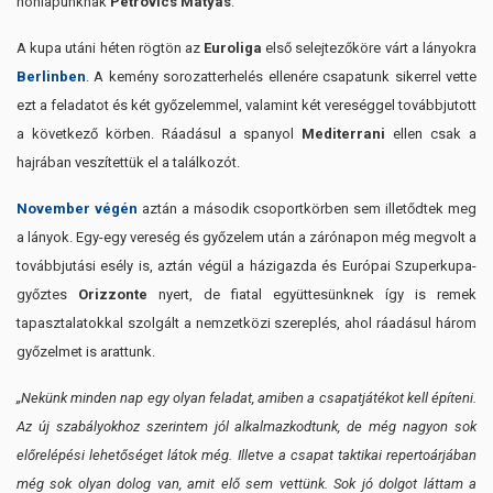
honlapunknak
Petrovics Mátyás
.
A kupa utáni héten rögtön az
Euroliga
első selejtezőköre várt a lányokra
Berlinben
. A kemény sorozatterhelés ellenére csapatunk sikerrel vette
ezt a feladatot és két győzelemmel, valamint két vereséggel továbbjutott
a következő körben. Ráadásul a spanyol
Mediterrani
ellen csak a
hajrában veszítettük el a találkozót.
November végén
aztán a második csoportkörben sem illetődtek meg
a lányok. Egy-egy vereség és győzelem után a zárónapon még megvolt a
továbbjutási esély is, aztán végül a házigazda és Európai Szuperkupa-
győztes
Orizzonte
nyert, de fiatal együttesünknek így is remek
tapasztalatokkal szolgált a nemzetközi szereplés, ahol ráadásul három
győzelmet is arattunk.
„Nekünk minden nap egy olyan feladat, amiben a csapatjátékot kell építeni.
Az új szabályokhoz szerintem jól alkalmazkodtunk, de még nagyon sok
előrelépési lehetőséget látok még. Illetve a csapat taktikai repertoárjában
még sok olyan dolog van, amit elő sem vettünk. Sok jó dolgot láttam a