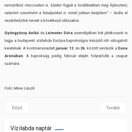
nemzetközi meccseken is. Ezeket fogjuk a továbbiakban még fejleszteni,
valamint szeretném a fiataljainkat is minél jobban beépíteni”
– árulta el
vezetőedzőnk terveit a következő időszakra.
Gyöngyössy Anikó
és
Leimeter Dóra
személyében két játékosunk is
tagja a budapesti vízilabda Európa-bajnokságra készülő női válogatott
keretének. A kontinensviadalt
január 12.
és
26.
között rendezik a
Duna
Arénában
. A bajnokság pedig február elején folytatódik a csapat
számára.
Fotó: Mérei László
Előző cikk: Felkészülési torna vár válogatottjainkra
Következő cikk
Előző
Tovább
Vízilabda naptár