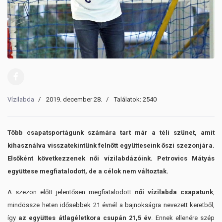
Vízilabda
2019. december 28.
Találatok: 2540
Több csapatsportágunk számára tart már a téli szünet, amit
kihasználva visszatekintünk felnőtt együtteseink őszi szezonjára.
Elsőként következzenek női vízilabdázóink. Petrovics Mátyás
együttese megfiatalodott, de a célok nem változtak.
A szezon előtt jelentősen megfiatalodott
női vízilabda csapatunk
,
mindössze heten idősebbek 21 évnél a bajnokságra nevezett keretből,
így
az együttes átlagéletkora csupán 21,5 év
. Ennek ellenére szép