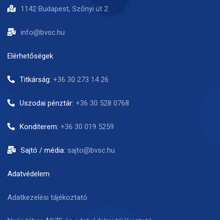
1142 Budapest, Szőnyi út 2.
info@bvsc.hu
Elérhetőségek
Titkárság:
+36 30 273 14 26
Uszodai pénztár:
+36 30 528 0768
Konditerem:
+36 30 019 5259
Sajtó / média:
sajto@bvsc.hu
Adatvédelem
Adatkezelési tájékoztató