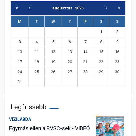
augusztus
2026
M
T
W
T
F
S
S
1
2
3
4
5
6
7
8
9
10
11
12
13
14
15
16
17
18
19
20
21
22
23
24
25
26
27
28
29
30
31
Legfrissebb
VÍZILABDA
Egymás ellen a BVSC-sek - VIDEÓ