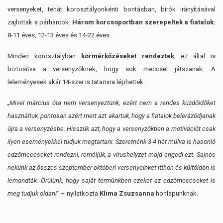
versenyeket, tehát korosztályonkénti bontásban, bírók irányításával
zajlottak a párharcok.
Három korcsoportban szerepeltek a fiatalok:
8-11 éves, 12-13 éves és 14-22 éves.
Minden korosztályban
körmérkőzéseket rendeztek
, ez által is
biztosítva a versenyzőknek, hogy sok meccset játszanak. A
leleményesek akár 14-szer is tatamira léphettek.
„Mivel március óta nem versenyeztünk, ezért nem a rendes küzdőidőket
használtuk, pontosan azért mert azt akartuk, hogy a fiatalok belerázódjanak
újra a versenyzésbe. Hisszük azt, hogy a versenyzőkben a motivációt csak
ilyen eseményekkel tudjuk megtartani. Szeretnénk 3-4 hét múlva is hasonló
edzőmeccseket rendezni, reméljük, a vírushelyzet majd engedi ezt. Sajnos
nekünk az összes szeptember-októberi versenyeinket itthon és külföldön is
lemondták. Örülünk, hogy saját termünkben ezeket az edzőmeccseket is
meg tudjuk oldani”
– nyilatkozta
Klima Zsuzsanna
honlapunknak.