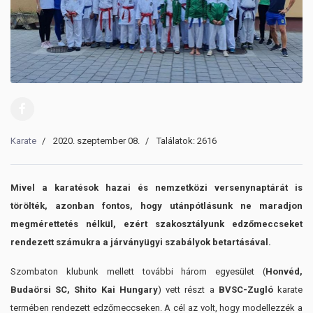
Karate
2020. szeptember 08.
Találatok: 2616
Mivel a karatésok hazai és nemzetközi versenynaptárát is
törölték, azonban fontos, hogy utánpótlásunk ne maradjon
megmérettetés nélkül, ezért szakosztályunk edzőmeccseket
rendezett számukra a járványügyi szabályok betartásával.
Szombaton klubunk mellett további három egyesület (
Honvéd,
Budaörsi SC, Shito Kai Hungary
) vett részt a
BVSC-Zugló
karate
termében rendezett edzőmeccseken. A cél az volt, hogy modellezzék a