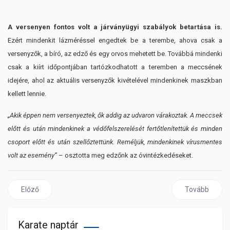
A versenyen fontos volt a járványügyi szabályok betartása is.
Ezért mindenkit lázméréssel engedtek be a terembe, ahova csak a
versenyzők, a bíró, az edző és egy orvos mehetett be. Továbbá mindenki
csak a kiírt időpontjában tartózkodhatott a teremben a meccsének
idejére, ahol az aktuális versenyzők kivételével mindenkinek maszkban
kellett lennie.
„Akik éppen nem versenyeztek, ők addig az udvaron várakoztak. A meccsek
előtt és után mindenkinek a védőfelszerelését fertőtlenítettük és minden
csoport előtt és után szellőztettünk. Reméljük, mindenkinek vírusmentes
volt az esemény”
– osztotta meg edzőnk az óvintézkedéseket.
Előző cikk: Színes programokkal várunk a BVSC Sportválasztón!
Következő cik
Előző
Tovább
Karate naptár