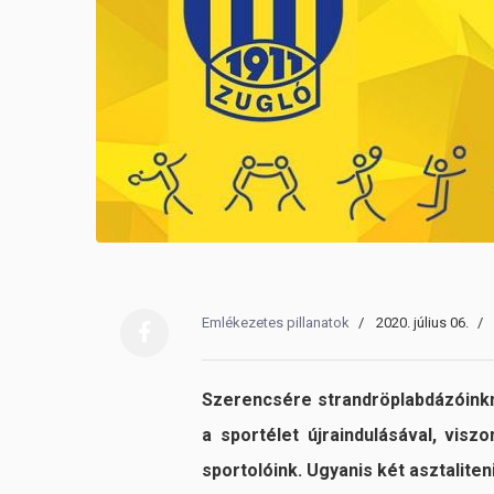
Emlékezetes pillanatok
2020. július 06.
Szerencsére strandröplabdázóink
a sportélet újraindulásával, vis
sportolóink. Ugyanis két asztalite