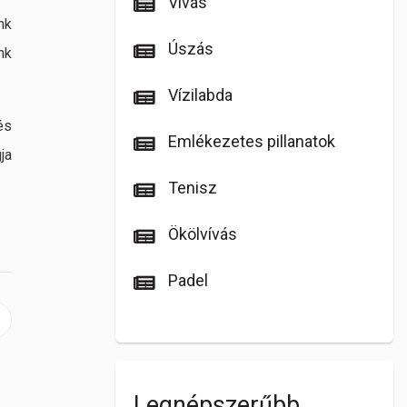
Vívás
nk
Úszás
nk
Vízilabda
és
Emlékezetes pillanatok
ja
Tenisz
Ökölvívás
Padel
 cikk: BVSC Napló: Lassan induló szezon
Legnépszerűbb