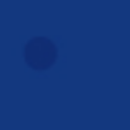
LABDARÚGÁS
Foci óvodásoknak a BVSC-ben
aug. 01, 2019