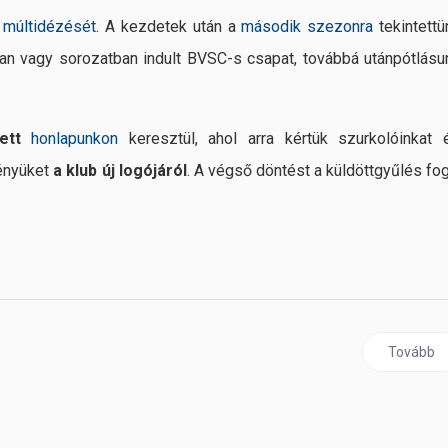
k
múltidézését
. A kezdetek után a
második szezonra
tekintettü
an vagy sorozatban indult BVSC-s csapat, továbbá utánpótlásu
ett
honlapunkon
keresztül, ahol arra kértük szurkolóinkat 
ményüket
a klub új logójáról
. A végső döntést a küldöttgyűlés fog
Következő
Tovább