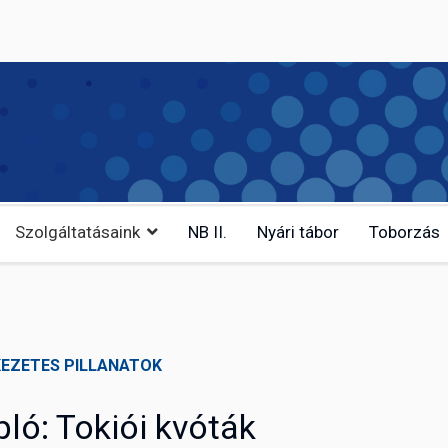
Szolgáltatásaink
NB II.
Nyári tábor
Toborzás
EZETES PILLANATOK
ló: Tokiói kvóták