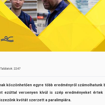
Találatok: 2247
nak köszönhetően egyre több eredményről számolhatunk 
zont ezúttal versenyen kívül is szép eredményeket értek 
niszezőnk kvótát szerzett a paralimpiára.