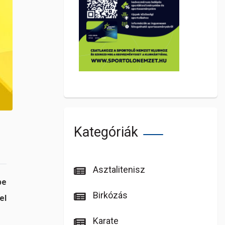
Kategóriák
Asztalitenisz
be
Birkózás
el
Karate