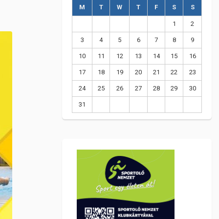
M
T
W
T
F
S
S
1
2
3
4
5
6
7
8
9
10
11
12
13
14
15
16
17
18
19
20
21
22
23
24
25
26
27
28
29
30
31