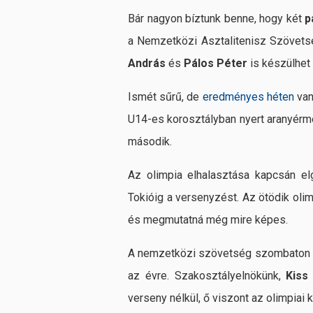
Bár nagyon bíztunk benne, hogy két
p
a Nemzetközi Asztalitenisz Szövetség
András
és
Pálos Péter
is készülhet 
Ismét sűrű, de
eredményes héten
van
U14-es korosztályban nyert aranyérm
második.
Az olimpia elhalasztása kapcsán el
Tokióig a versenyzést. Az ötödik oli
és megmutatná még mire képes.
A nemzetközi szövetség szombaton 
az évre. Szakosztályelnökünk,
Kiss
verseny nélkül, ő viszont az olimpiai k