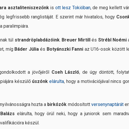
ara asztaliteniszezőnk
is
ott lesz Tokióban
, de meg kellett vár
 legfrissebb ranglistáját. E szerint már hivatalos, hogy
Cson
a paralimpiára.
nak túl
strandröplabdázóink
.
Breuer Mirtill
és
Strébl Noémi
et, míg
Báder Júlia
és
Botyánszki Fanni
az U16-osok között le
gondolkodott a jövőjéről
Cseh László
, de úgy döntött, folytat
mpiájára készülő
úszónk
elárulta
, hogy a motivációjával nincs go
nyilvánosságra hozta a
birkózók
módosított
versenynaptárát
er
 Balázs
elárulta, hogy örül neki, hogy a juniorok sem maradn
valifikációra készül.