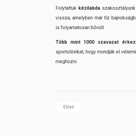
Folytattuk
kézilabda
szakosztályun
vissza, amelyben már tíz bajnokságb
is folyamatosan bővült.
Több mint 1000 szavazat érkez
sportolóinkat, hogy mondják el véle
meghozni.
Előző cikk: BVSC Napló: Irány az NB II!
Előző