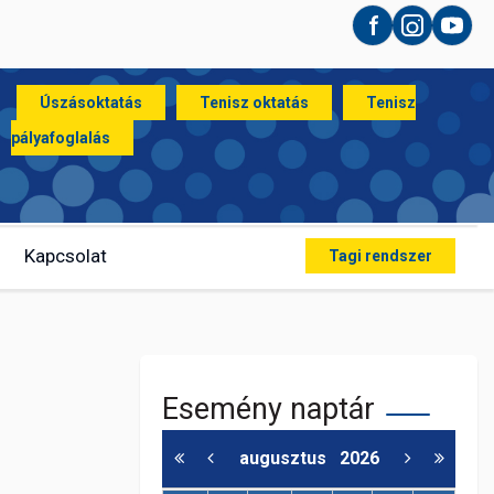
Facebook
Instagram
YouT
Úszásoktatás
Tenisz oktatás
Tenisz
pályafoglalás
Kapcsolat
Tagi rendszer
Esemény naptár
augusztus
2026