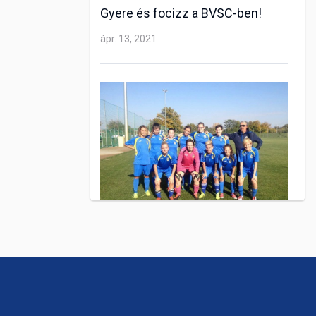
Gyere és focizz a BVSC-ben!
ápr. 13, 2021
LABDARÚGÁS
Fiatalon elhunyt játékosunk
emlékéért játszanak női
labdarúgóink
szept. 19, 2021