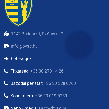
1142 Budapest, Szőnyi út 2.
info@bvsc.hu
Elérhetőségek
Titkárság:
+36 30 273 14 26
Uszodai pénztár:
+36 30 528 0768
Konditerem:
+36 30 019 5259
Sajtó / média:
sajto@bvsc.hu