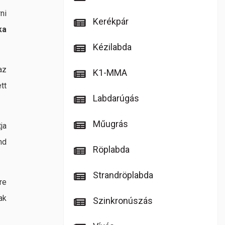
ni
Kerékpár
ka
Kézilabda
az
K1-MMA
tt
Labdarúgás
Műugrás
ja
nd
Röplabda
Strandröplabda
re
ak
Szinkronúszás