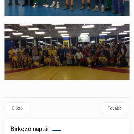
Előző cikk: Birkózóink az élmezőnyben
Következő ci
Előző
Tovább
Birkozó naptár