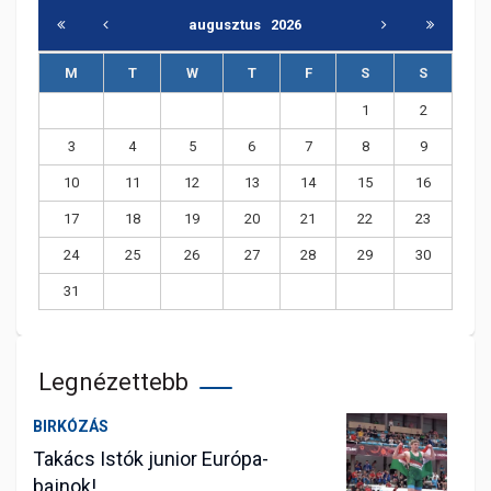
augusztus
2026
M
T
W
T
F
S
S
1
2
3
4
5
6
7
8
9
10
11
12
13
14
15
16
17
18
19
20
21
22
23
24
25
26
27
28
29
30
31
Legnézettebb
BIRKÓZÁS
Takács Istók junior Európa-
bajnok!