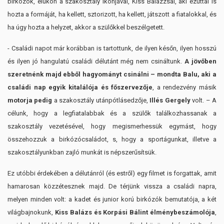
birkózók, élükön a szakosztály ikonjával, Kiss Balázzsal, aki ezúttal is
hozta a formáját, ha kellett, sztorizott, ha kellett, játszott a fiatalokkal, és
ha úgy hozta a helyzet, akkor a szülőkkel beszélgetett.
-
Családi napot már korábban is tartottunk, de ilyen későn, ilyen hosszú
és ilyen jó hangulatú családi délutánt még nem csináltunk.
A jövőben
szeretnénk majd ebből hagyományt csinálni – mondta Balu, aki a
családi nap egyik kitalálója és főszervezője
, a rendezvény másik
motorja pedig
a szakosztály utánpótlásedzője,
Illés Gergely
volt. – A
célunk, hogy a legfiatalabbak és a szülők találkozhassanak a
szakosztály vezetésével, hogy megismerhessük egymást, hogy
összehozzuk a birkózócsaládot, s, hogy a sportágunkat, illetve a
szakosztályunkban zajló munkát is népszerűsítsük.
Ez utóbbi érdekében a délutánról (és estről) egy filmet is forgattak, amit
hamarosan közzétesznek majd. De térjünk vissza a családi napra,
melyen minden volt: a kadet és junior korú birkózók bemutatója, a két
világbajnokunk,
Kiss Balázs és Korpási Bálint élménybeszámolója
,