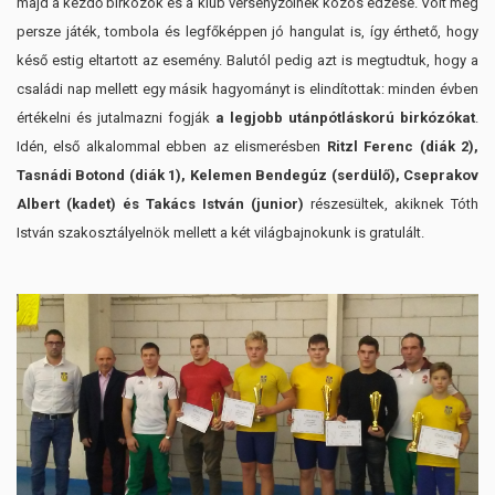
majd a kezdő birkózók és a klub versenyzőinek közös edzése. Volt még
persze játék, tombola és legfőképpen jó hangulat is, így érthető, hogy
késő estig eltartott az esemény. Balutól pedig azt is megtudtuk, hogy a
családi nap mellett egy másik hagyományt is elindítottak: minden évben
értékelni és jutalmazni fogják
a legjobb utánpótláskorú birkózókat
.
Idén, első alkalommal ebben az elismerésben
Ritzl Ferenc (diák 2),
Tasnádi Botond (diák 1), Kelemen Bendegúz (serdülő), Cseprakov
Albert (kadet) és Takács István (junior)
részesültek, akiknek Tóth
István szakosztályelnök mellett a két világbajnokunk is gratulált.