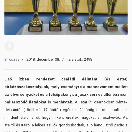
Birkózás
2018. december 08.
Találatok: 2498
Első ízben rendezett családi délutánt (és estet)
birkózószakosztályunk, mely eseményre a menedzsment mellett
az élversenyzőket és a felsőpakonyi, a jászkiséri és üllői bázison
pallérozódó fiatalokat is meghívták.
A Tatai úti csarnokban péntek
délutántól (körülbelül 17 órától) egészen 21 óráig tartott a buli, ami
mindent elárul arról, hogy miként érezték magukat a résztvevők. Az
ételről és italról a lelkes szülők gondoskodtak, a jó hangulatról pedig a