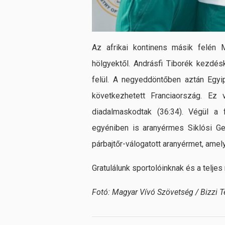
Az afrikai kontinens másik felén M
hölgyektől. Andrásfi Tiborék kezdés
felül. A negyeddöntőben aztán Egyip
következhetett Franciaország. Ez
diadalmaskodtak (36:34). Végül a 
egyéniben is aranyérmes Siklósi Ge
párbajtőr-válogatott aranyérmet, amel
Gratulálunk sportolóinknak és a telje
Fotó: Magyar Vívó Szövetség / Bizzi 