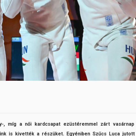
any-, míg a női kardcsapat ezüstéremmel zárt vasárnap
ink is kivették a részüket. Egyéniben Szűcs Luca jutott