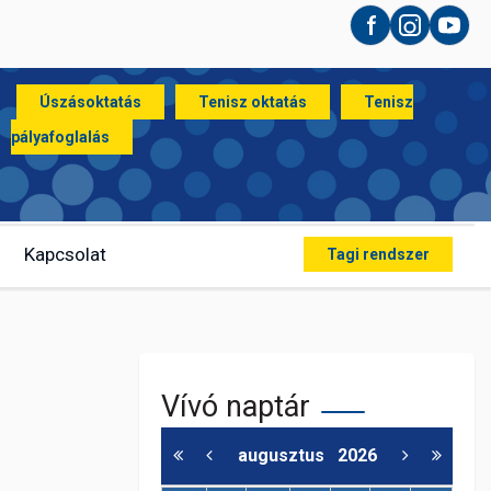
Facebook
Instagram
YouT
Úszásoktatás
Tenisz oktatás
Tenisz
pályafoglalás
Kapcsolat
Tagi rendszer
Vívó naptár
augusztus
2026