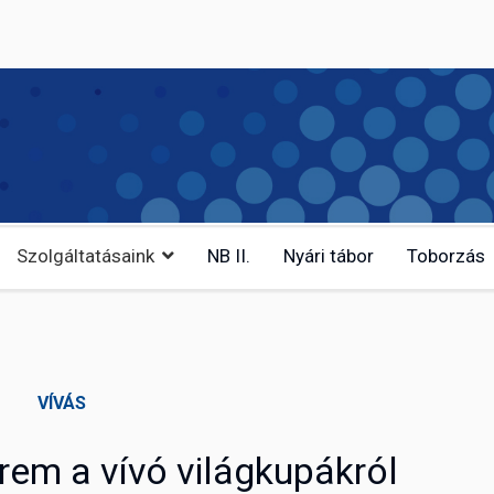
Szolgáltatásaink
NB II.
Nyári tábor
Toborzás
VÍVÁS
rem a vívó világkupákról