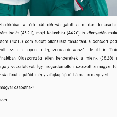
arokkóban a férfi párbajtőr-válogatott sem akart lemaradni
ként Indiát (45:21), majd Kolumbiát (44:20) is könnyedén múlt
tom (40:15) sem tudott ellenállást tanúsítani, a döntőért ped
 volt ezen a napon a legszorosabb asszó, de itt is Tibi
fináléban Olaszország ellen hengereltek a mieink (38:28) 
rgely vezérletével. Így megérdemelten szerzett a magyar fér
y ráadásul legutóbbi négy világkupájából hármat is megnyert!
s magyar csapatnak!
Team