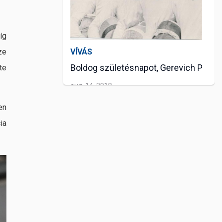
íg
VÍVÁS
ze
Boldog születésnapot, Gerevich Pál
te
aug. 14, 2018
en
ia