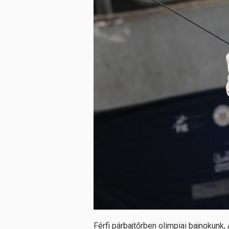
Férfi párbajtőrben olimpiai bajnokunk, 