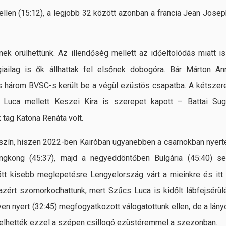
ellen (15:12), a legjobb 32 között azonban a francia Jean Josep
k örülhettünk. Az illendőség mellett az időeltolódás miatt is
giailag is ők állhattak fel elsőnek dobogóra. Bár Márton An
is három BVSC-s került be a végül ezüstös csapatba. A kétszer
 Luca mellett Keszei Kira is szerepet kapott – Battai Sug
 tag Katona Renáta volt.
yszín, hiszen 2022-ben Kairóban ugyanebben a csarnokban nyert
ngkong (45:37), majd a negyeddöntőben Bulgária (45:40) s
tt kisebb meglepetésre Lengyelország várt a mieinkre és itt 
azért szomorkodhattunk, mert Szűcs Luca is kidőlt lábfejsérül
yen nyert (32:45) megfogyatkozott válogatottunk ellen, de a lány
pelhették ezzel a szépen csillogó ezüstéremmel a szezonban.