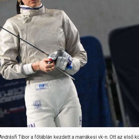
Andrásfi Tibor a főtáblán kezdett a marrákesi vk-n. Ott az első kö