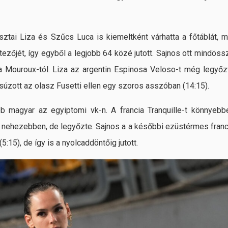
ztai Liza és Szűcs Luca is kiemeltként várhatta a főtáblát, m
jtezőjét, így egyből a legjobb 64 közé jutott. Sajnos ott mindöss
ia Mouroux-tól. Liza az argentin Espinosa Veloso-t még legyőz
csúzott az olasz Fusetti ellen egy szoros asszóban (14:15).
b magyar az egyiptomi vk-n. A francia Tranquille-t könnyebb
3) nehezebben, de legyőzte. Sajnos a a későbbi ezüstérmes franc
5:15), de így is a nyolcaddöntőig jutott.