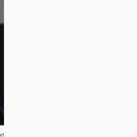
VÍVÁS
Amarilla a legjobbak között
febr. 04, 2019
VÍVÁS
Liza ifjúsági olimpiai bajnok lett
rt
okt. 10, 2018