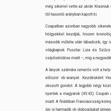
még sikerrel vette az ukrán Krasniuk 
től hasonló arányban kapott ki.
Csapatban azonban nagyobb sikerekne
hölgyekkel kezdjük, hiszen kronoló
második műtéte után lábadozik, így 
világbajnok Pusztai Liza és Szűcs
csípősérülése miatt –, míg a negyedik
A lányok számára ismerős volt a hel
először vb-aranyat. Kezdésként Ho
okozott gondot. A legjobb négy közö
nyertek a magyarok (45:42). Csupán 
miatt. A fináléban Franciaország könn
így is harmadik vk-dobogójukat ünne