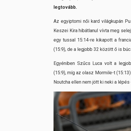
legtovább.
Az egyiptomi női kard világkupán Pus
Keszei Kira hibátlanul vívta meg sele
egy tussal 15:14-re kikapott a franc
(15:9), de a legjobb 32 között ő is bú
Egyéniben Szűcs Luca volt a legjob
(15:9), míg az olasz Mormile-t (15:1
Noutcha ellen nem jött ki neki a lépés (