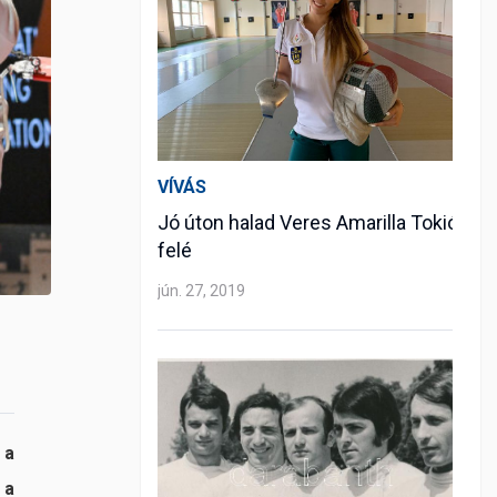
VÍVÁS
Jó úton halad Veres Amarilla Tokió
felé
jún. 27, 2019
 a
 a